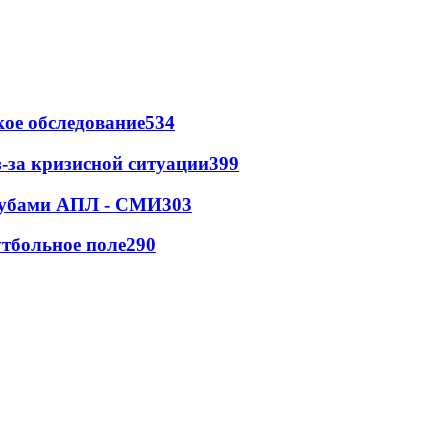
ое обследование
534
-за кризисной ситуации
399
клубами АПЛ - СМИ
303
тбольное поле
290