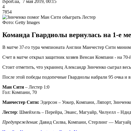
iSport.ua, 7 мая 2019, 00:15
4
7854
Фото: Getty Images
Команда Гвардиолы вернулась на 1-е ме
В матче 37-го тура чемпионата Англии Манчестер Сити миним
Счет в матче открыл защитник хозяев Венсан Компани - на 70-
Стоит отметить, что украинец Александр Зинченко сыграл весь
После этой победы подопечные Гвардиолы набрали 95 очка и 
Ман Сити
– Лестер 1:0
Гол: Компани, 70
Манчестер Сити:
Эдерсон – Уокер, Компани, Ляпорт, Зинченко
Лестер
: Шмейхель – Перейра, Эванс, Магуайр, Чилуелл – Ндиди
Предупреждения
: Давид Силва, Компани, Стерлинг — Магуай