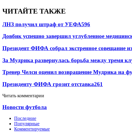
ЧИТАЙТЕ ТАКЖЕ
ЛНЗ получил штраф от УЕФА
596
Довбик успешно завершил углубленное медицинск
Президент ФИФА собрал экстренное совещание из
За Мудрика развернулась борьба между тремя 
Тренер Челси оценил возвращение Мудрика на фу
Президенту ФИФА грозит отставка
261
Читать комментарии
Новости футбола
Последние
Популярные
Комментируемые