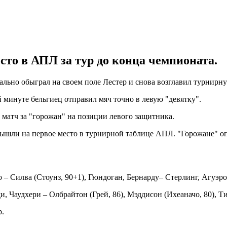
сто в АПЛ за тур до конца чемпионата.
ально обыграл на своем поле Лестер и снова возглавил турнир
й минуте бельгиец отправил мяч точно в левую "девятку".
 матч за "горожан" на позиции левого защитника.
вышли на первое место в турнирной таблице АПЛ. "Горожане" о
 – Силва (Стоунз, 90+1), Гюндоган, Бернарду– Стерлинг, Агуэро 
, Чаудхери – Олбрайтон (Грей, 86), Мэддисон (Ихеаначо, 80), Ти
р.