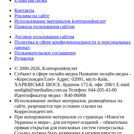
E-mail рассылка
Контакты
Реклама на сайте
Использование материалов korrespondent.net
Правила пользования сайтом
Договор пользования сайтом
Политика в сфере конфиденциальности и персональных
данных
Пользовательское соглашение
Редакция
© 2000-2026, Korrespondent.net
Субъект в сфере онлайн-медиа Название онлайн-медиа -
«КореспонденТ.net» Адрес: 02091, місто Київ,
ХАРКІВСЬКЕ ШОСЕ, будинок 172-Б, офіс 208/1 E-mail:
sunlight@mediadim.com.ua
Телефон: 044-205-43-00
Идентификатор медиа - R40-06068
Использование любых материалов, размещённых на
сайте, разрешается при условии ссылки на
Корреспондент.net.
При копировании материалов со страницы «Новости
Украины и мира», для интернет-изданий – обязательна
прямая открытая для поисковых систем гиперссылка.
Ссылка должна быть размещена в независимости от