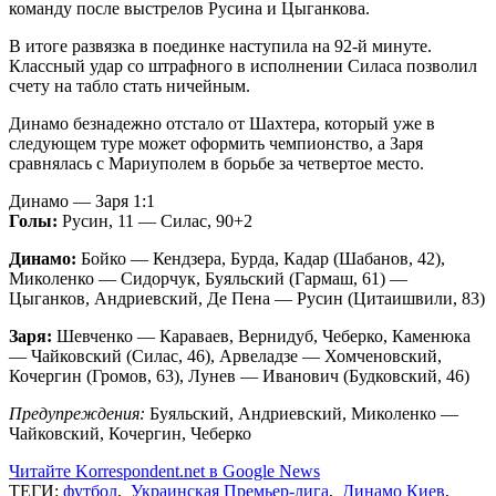
команду после выстрелов Русина и Цыганкова.
В итоге развязка в поединке наступила на 92-й минуте.
Классный удар со штрафного в исполнении Силаса позволил
счету на табло стать ничейным.
Динамо безнадежно отстало от Шахтера, который уже в
следующем туре может оформить чемпионство, а Заря
сравнялась с Мариуполем в борьбе за четвертое место.
Динамо — Заря 1:1
Голы:
Русин, 11 — Силас, 90+2
Динамо:
Бойко — Кендзера, Бурда, Кадар (Шабанов, 42),
Миколенко — Сидорчук, Буяльский (Гармаш, 61) —
Цыганков, Андриевский, Де Пена — Русин (Цитаишвили, 83)
Заря:
Шевченко — Караваев, Вернидуб, Чеберко, Каменюка
— Чайковский (Силас, 46), Арвеладзе — Хомченовский,
Кочергин (Громов, 63), Лунев — Иванович (Будковский, 46)
Предупреждения:
Буяльский, Андриевский, Миколенко —
Чайковский, Кочергин, Чеберко
Читайте Korrespondent.net в Google News
ТЕГИ:
футбол
,
Украинская Премьер-лига
,
Динамо Киев
,