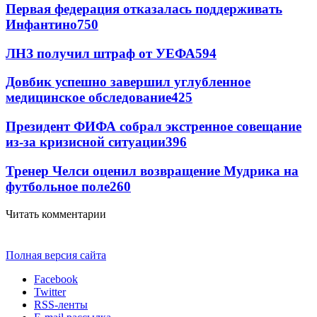
Первая федерация отказалась поддерживать
Инфантино
750
ЛНЗ получил штраф от УЕФА
594
Довбик успешно завершил углубленное
медицинское обследование
425
Президент ФИФА собрал экстренное совещание
из-за кризисной ситуации
396
Тренер Челси оценил возвращение Мудрика на
футбольное поле
260
Читать комментарии
Полная версия сайта
Facebook
Twitter
RSS-ленты