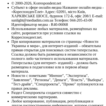
© 2000-2026, Korrespondent.net
Субъект в сфере онлайн-медиа Название онлайн-медиа -
«КореспонденТ.net» Адрес: 02091, місто Київ,
ХАРКІВСЬКЕ ШОСЕ, будинок 172-Б, офіс 208/1 E-mail:
sunlight@mediadim.com.ua
Телефон: 044-205-43-00
Идентификатор медиа - R40-06068
Использование любых материалов, размещённых на
сайте, разрешается при условии ссылки на
Корреспондент.net.
При копировании материалов со страницы «Новости
Украины и мира», для интернет-изданий – обязательна
прямая открытая для поисковых систем гиперссылка.
Ссылка должна быть размещена в независимости от
полного либо частичного использования материалов.
Гиперссылка (для интернет- изданий) – должна быть
размещена в подзаголовке или в первом абзаце
материала.
Новости с пометками "Мнение", "Экспертиза",
"Заявление", "Регионы", "Деньги", "Власть", "Выборы",
"Тест-драйв", "Спецпроекты", "Промо" публикуются на
правах рекламы.
Раздел Спецпроекты создается совместно с
коммерческими партнерами.
Любое копирование, публикация, републикация и
другое распространение информации, которое содержит