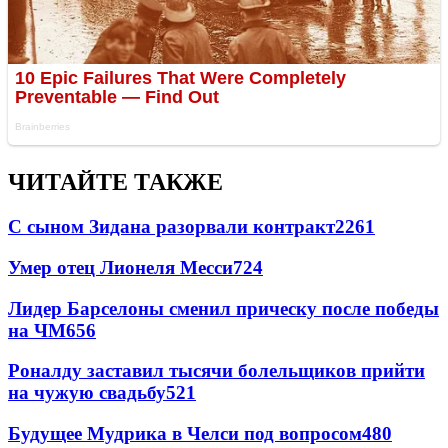
ЧИТАЙТЕ ТАКЖЕ
С сыном Зидана разорвали контракт
2261
Умер отец Лионеля Месси
724
Лидер Барселоны сменил прическу после победы
на ЧМ
656
Роналду заставил тысячи болельщиков прийти
на чужую свадьбу
521
Будущее Мудрика в Челси под вопросом
480