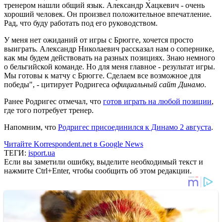
тренером нашли общий язык. Александр Хацкевич - очень
хороший человек. Он произвел положительное впечатление.
Рад, что буду работать под его руководством.
У меня нет ожиданий от игры с Брюгге, хочется просто
выиграть. Александр Николаевич рассказал нам о сопернике,
как мы будем действовать на разных позициях. Знаю немного
о бельгийской команде. Но для меня главное - результат игры.
Мы готовы к матчу с Брюгге. Сделаем все возможное для
победы", - цитирует Родригеса
официальный сайт Динамо
.
Ранее Родригес отмечал, что
готов играть на любой позиции
,
где того потребует тренер.
Напомним, что
Родригес присоединился к Динамо 2 августа
.
Читайте Korrespondent.net в Google News
ТЕГИ:
isport.ua
Если вы заметили ошибку, выделите необходимый текст и
нажмите Ctrl+Enter, чтобы сообщить об этом редакции.