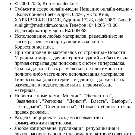
© 2000-2026, Korrespondent.net
Субъект в сфере онлайн-медиа Название онлайн-медиа -
«КореспонденТ.net» Адрес: 02091, місто Київ,
ХАРКІВСЬКЕ ШОСЕ, будинок 172-Б, офіс 208/1 E-mail:
sunlight@mediadim.com.ua
Телефон: 044-205-43-00
Идентификатор медиа - R40-06068
Использование любых материалов, размещённых на
сайте, разрешается при условии ссылки на
Корреспондент.net.
При копировании материалов со страницы «Новости
Украины и мира», для интернет-изданий – обязательна
прямая открытая для поисковых систем гиперссылка.
Ссылка должна быть размещена в независимости от
полного либо частичного использования материалов.
Гиперссылка (для интернет- изданий) – должна быть
размещена в подзаголовке или в первом абзаце
материала.
Новости с пометками "Мнение", "Экспертиза",
"Заявление", "Регионы", "Деньги", "Власть", "Выборы",
"Тест-драйв", "Спецпроекты", "Промо" публикуются на
правах рекламы.
Раздел Спецпроекты создается совместно с
коммерческими партнерами.
Любое копирование, публикация, републикация и
другое распространение информации, которое содержит