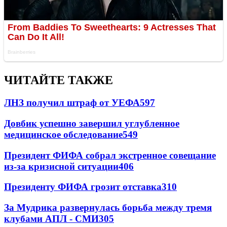
ЧИТАЙТЕ ТАКЖЕ
ЛНЗ получил штраф от УЕФА
597
Довбик успешно завершил углубленное
медицинское обследование
549
Президент ФИФА собрал экстренное совещание
из-за кризисной ситуации
406
Президенту ФИФА грозит отставка
310
За Мудрика развернулась борьба между тремя
клубами АПЛ - СМИ
305