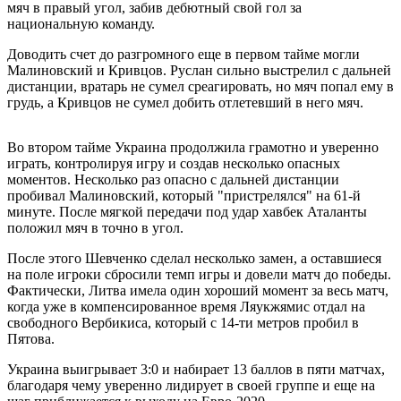
мяч в правый угол, забив дебютный свой гол за
национальную команду.
Доводить счет до разгромного еще в первом тайме могли
Малиновский и Кривцов. Руслан сильно выстрелил с дальней
дистанции, вратарь не сумел среагировать, но мяч попал ему в
грудь, а Кривцов не сумел добить отлетевший в него мяч.
Во втором тайме Украина продолжила грамотно и уверенно
играть, контролируя игру и создав несколько опасных
моментов. Несколько раз опасно с дальней дистанции
пробивал Малиновский, который "пристрелялся" на 61-й
минуте. После мягкой передачи под удар хавбек Аталанты
положил мяч в точно в угол.
После этого Шевченко сделал несколько замен, а оставшиеся
на поле игроки сбросили темп игры и довели матч до победы.
Фактически, Литва имела один хороший момент за весь матч,
когда уже в компенсированное время Ляукжямис отдал на
свободного Вербикиса, который с 14-ти метров пробил в
Пятова.
Украина выигрывает 3:0 и набирает 13 баллов в пяти матчах,
благодаря чему уверенно лидирует в своей группе и еще на