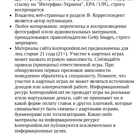
ссылку на "Интерфакс-Украина", EPA / UPG, строго
воспрещается.
Владелец веб-страницы в разделе Я- Корреспондент
является автор публикации.
Любое копирование, перепечатка и воспроизведение
фотографий и/или аудиовизуальных материалов,
принадлежащих правообладателю Getty Images, строго
запрещено.
Материалы сайта korrespondent.net предназначены для
лиц старше 21 года (21+). Участие в азартных играх
может вызвать игровую зависимость. Соблюдайте
правила (принципы) ответственной игры. При
обнаружении первых признаков зависимости
немедленно обратитесь к специалисту. Помните, что
участие в азартных играх не может являться источником
доходов или альтернативой работе. Информационный
ресурс korrespondent.net не проводит игры на реальные
и/или виртуальные деньги, сайт не принимает ни в
какой форме оплату ставок и других платежей, которые
связаны/могут быть связаны с азартными играми,
букмекерами или тотализаторами. Какие-либо
материалы на информационном ресурсе
korrespondent.net публикуются исключительно в
информационных целях.