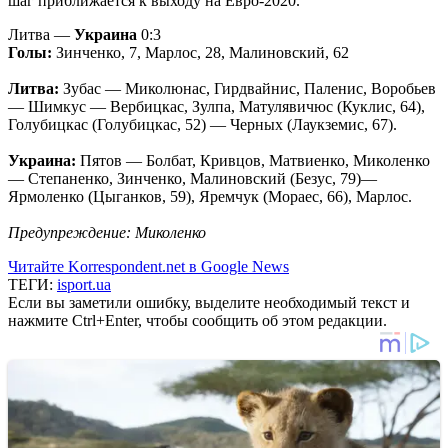
шаг приближается к выходу на Евро-2020.
Литва —
Украина
0:3
Голы:
Зинченко, 7, Марлос, 28, Малиновский, 62
Литва:
Зубас — Миколюнас, Гирдвайнис, Паленис, Воробьев
— Шимкус — Вербицкас, Зулпа, Матулявичюс (Куклис, 64),
Голубицкас (Голубицкас, 52) — Черных (Лаукземис, 67).
Украина:
Пятов — Болбат, Кривцов, Матвиенко, Миколенко
— Степаненко, Зинченко, Малиновский (Безус, 79)—
Ярмоленко (Цыганков, 59), Яремчук (Мораес, 66), Марлос.
Предупреждение: Миколенко
Читайте Korrespondent.net в Google News
ТЕГИ:
isport.ua
Если вы заметили ошибку, выделите необходимый текст и
нажмите Ctrl+Enter, чтобы сообщить об этом редакции.