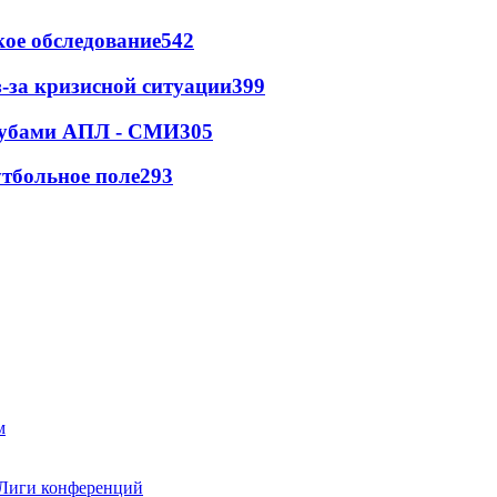
ое обследование
542
-за кризисной ситуации
399
клубами АПЛ - СМИ
305
тбольное поле
293
 Лиги конференций