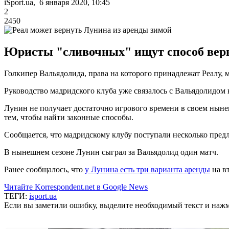
iSport.ua, 6 января 2020, 10:45
2
2450
Юристы "сливочных" ищут способ верну
Голкипер Вальядолида, права на которого принадлежат Реалу, 
Руководство мадридского клуба уже связалось с Вальядолидом 
Лунин не получает достаточно игрового времени в своем нынеш
тем, чтобы найти законные способы.
Сообщается, что мадридскому клубу поступали несколько пред
В нынешнем сезоне Лунин сыграл за Вальядолид один матч.
Ранее сообщалось, что
у Лунина есть три варианта аренды
на вт
Читайте Korrespondent.net в Google News
ТЕГИ:
isport.ua
Если вы заметили ошибку, выделите необходимый текст и нажми