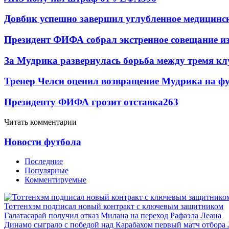
Довбик успешно завершил углубленное медицинск
Президент ФИФА собрал экстренное совещание из
За Мудрика развернулась борьба между тремя 
Тренер Челси оценил возвращение Мудрика на фу
Президенту ФИФА грозит отставка
263
Читать комментарии
Новости футбола
Последние
Популярные
Комментируемые
Тоттенхэм подписал новый контракт с ключевым защитником
Галатасарай получил отказ Милана на переход Рафаэла Леана
Динамо сыграло с победой над Карабахом первый матч отбора