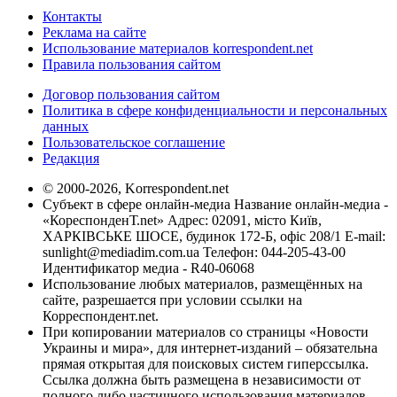
Контакты
Реклама на сайте
Использование материалов korrespondent.net
Правила пользования сайтом
Договор пользования сайтом
Политика в сфере конфиденциальности и персональных
данных
Пользовательское соглашение
Редакция
© 2000-2026, Korrespondent.net
Субъект в сфере онлайн-медиа Название онлайн-медиа -
«КореспонденТ.net» Адрес: 02091, місто Київ,
ХАРКІВСЬКЕ ШОСЕ, будинок 172-Б, офіс 208/1 E-mail:
sunlight@mediadim.com.ua
Телефон: 044-205-43-00
Идентификатор медиа - R40-06068
Использование любых материалов, размещённых на
сайте, разрешается при условии ссылки на
Корреспондент.net.
При копировании материалов со страницы «Новости
Украины и мира», для интернет-изданий – обязательна
прямая открытая для поисковых систем гиперссылка.
Ссылка должна быть размещена в независимости от
полного либо частичного использования материалов.