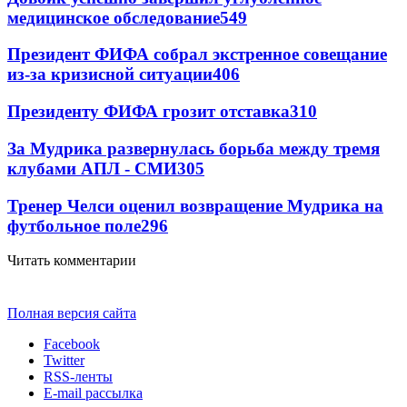
медицинское обследование
549
Президент ФИФА собрал экстренное совещание
из-за кризисной ситуации
406
Президенту ФИФА грозит отставка
310
За Мудрика развернулась борьба между тремя
клубами АПЛ - СМИ
305
Тренер Челси оценил возвращение Мудрика на
футбольное поле
296
Читать комментарии
Полная версия сайта
Facebook
Twitter
RSS-ленты
E-mail рассылка