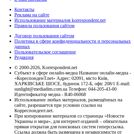
Контакты
Реклама на сайте
Использование материалов korrespondent.net
Правила пользования сайтом
Договор пользования сайтом
Политика в сфере конфиденциальности и персональных
данных
Пользовательское соглашение
Редакция
© 2000-2026, Korrespondent.net
Субъект в сфере онлайн-медиа Название онлайн-медиа -
«КореспонденТ.net» Адрес: 02091, місто Київ,
ХАРКІВСЬКЕ ШОСЕ, будинок 172-Б, офіс 208/1 E-mail:
sunlight@mediadim.com.ua
Телефон: 044-205-43-00
Идентификатор медиа - R40-06068
Использование любых материалов, размещённых на
сайте, разрешается при условии ссылки на
Корреспондент.net.
При копировании материалов со страницы «Новости
Украины и мира», для интернет-изданий – обязательна
прямая открытая для поисковых систем гиперссылка.
Ссылка должна быть размещена в независимости от