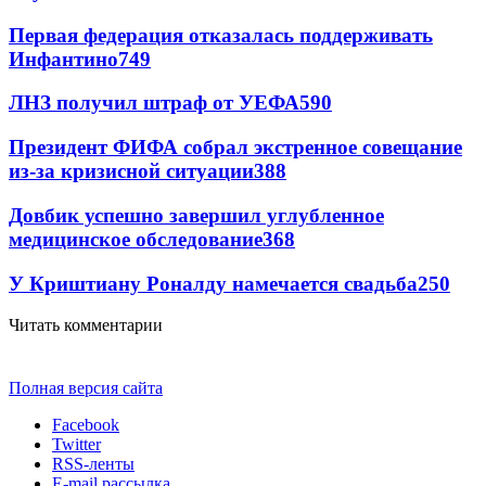
Первая федерация отказалась поддерживать
Инфантино
749
ЛНЗ получил штраф от УЕФА
590
Президент ФИФА собрал экстренное совещание
из-за кризисной ситуации
388
Довбик успешно завершил углубленное
медицинское обследование
368
У Криштиану Роналду намечается свадьба
250
Читать комментарии
Полная версия сайта
Facebook
Twitter
RSS-ленты
E-mail рассылка