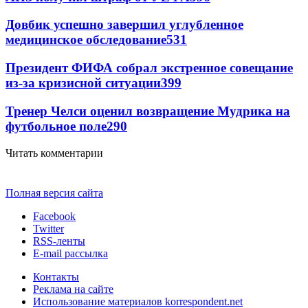
Довбик успешно завершил углубленное
медицинское обследование
531
Президент ФИФА собрал экстренное совещание
из-за кризисной ситуации
399
Тренер Челси оценил возвращение Мудрика на
футбольное поле
290
Читать комментарии
Полная версия сайта
Facebook
Twitter
RSS-ленты
E-mail рассылка
Контакты
Реклама на сайте
Использование материалов korrespondent.net