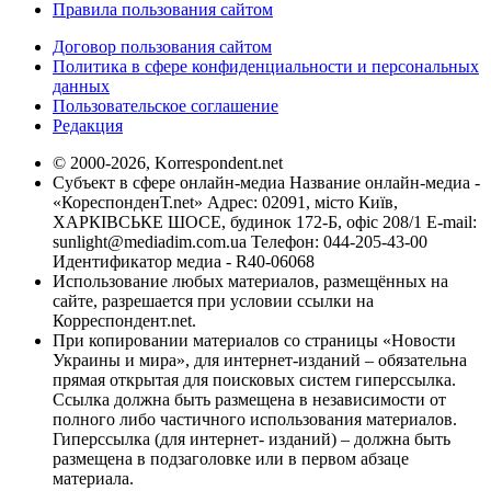
Правила пользования сайтом
Договор пользования сайтом
Политика в сфере конфиденциальности и персональных
данных
Пользовательское соглашение
Редакция
© 2000-2026, Korrespondent.net
Субъект в сфере онлайн-медиа Название онлайн-медиа -
«КореспонденТ.net» Адрес: 02091, місто Київ,
ХАРКІВСЬКЕ ШОСЕ, будинок 172-Б, офіс 208/1 E-mail:
sunlight@mediadim.com.ua
Телефон: 044-205-43-00
Идентификатор медиа - R40-06068
Использование любых материалов, размещённых на
сайте, разрешается при условии ссылки на
Корреспондент.net.
При копировании материалов со страницы «Новости
Украины и мира», для интернет-изданий – обязательна
прямая открытая для поисковых систем гиперссылка.
Ссылка должна быть размещена в независимости от
полного либо частичного использования материалов.
Гиперссылка (для интернет- изданий) – должна быть
размещена в подзаголовке или в первом абзаце
материала.