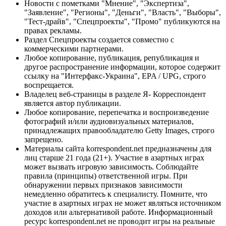
Новости с пометками "Мнение", "Экспертиза",
"Заявление", "Регионы", "Деньги", "Власть", "Выборы",
"Тест-драйв", "Спецпроекты", "Промо" публикуются на
правах рекламы.
Раздел Спецпроекты создается совместно с
коммерческими партнерами.
Любое копирование, публикация, републикация и
другое распространение информации, которое содержит
ссылку на "Интерфакс-Украина", EPA / UPG, строго
воспрещается.
Владелец веб-страницы в разделе Я- Корреспондент
является автор публикации.
Любое копирование, перепечатка и воспроизведение
фотографий и/или аудиовизуальных материалов,
принадлежащих правообладателю Getty Images, строго
запрещено.
Материалы сайта korrespondent.net предназначены для
лиц старше 21 года (21+). Участие в азартных играх
может вызвать игровую зависимость. Соблюдайте
правила (принципы) ответственной игры. При
обнаружении первых признаков зависимости
немедленно обратитесь к специалисту. Помните, что
участие в азартных играх не может являться источником
доходов или альтернативой работе. Информационный
ресурс korrespondent.net не проводит игры на реальные