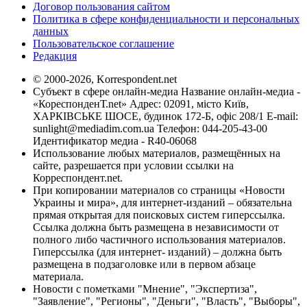
Договор пользования сайтом
Политика в сфере конфиденциальности и персональных
данных
Пользовательское соглашение
Редакция
© 2000-2026, Korrespondent.net
Субъект в сфере онлайн-медиа Название онлайн-медиа -
«КореспонденТ.net» Адрес: 02091, місто Київ,
ХАРКІВСЬКЕ ШОСЕ, будинок 172-Б, офіс 208/1 E-mail:
sunlight@mediadim.com.ua
Телефон: 044-205-43-00
Идентификатор медиа - R40-06068
Использование любых материалов, размещённых на
сайте, разрешается при условии ссылки на
Корреспондент.net.
При копировании материалов со страницы «Новости
Украины и мира», для интернет-изданий – обязательна
прямая открытая для поисковых систем гиперссылка.
Ссылка должна быть размещена в независимости от
полного либо частичного использования материалов.
Гиперссылка (для интернет- изданий) – должна быть
размещена в подзаголовке или в первом абзаце
материала.
Новости с пометками "Мнение", "Экспертиза",
"Заявление", "Регионы", "Деньги", "Власть", "Выборы",