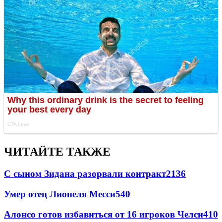
ЧИТАЙТЕ ТАКЖЕ
С сыном Зидана разорвали контракт
2136
Умер отец Лионеля Месси
540
Алонсо готов избавиться от 16 игроков Челси
410