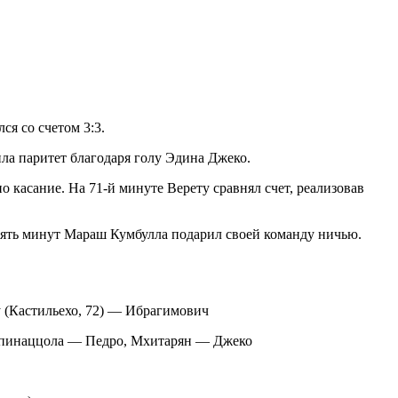
я со счетом 3:3.
ла паритет благодаря голу Эдина Джеко.
о касание. На 71-й минуте Верету сравнял счет, реализовав
 пять минут Мараш Кумбулла подарил своей команду ничью.
у (Кастильехо, 72) — Ибрагимович
, Спинаццола — Педро, Мхитарян — Джеко