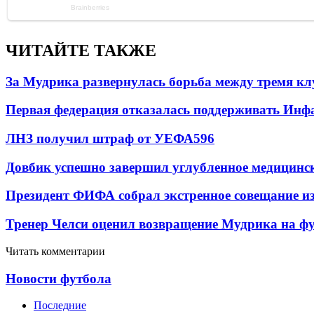
ЧИТАЙТЕ ТАКЖЕ
За Мудрика развернулась борьба между тремя 
Первая федерация отказалась поддерживать Инф
ЛНЗ получил штраф от УЕФА
596
Довбик успешно завершил углубленное медицинск
Президент ФИФА собрал экстренное совещание из
Тренер Челси оценил возвращение Мудрика на фу
Читать комментарии
Новости футбола
Последние