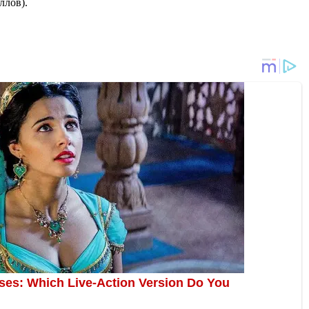
ллов).