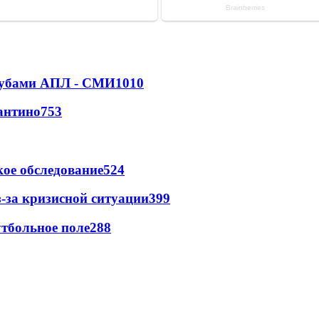
клубами АПЛ - СМИ
1010
антино
753
ое обследование
524
-за кризисной ситуации
399
тбольное поле
288