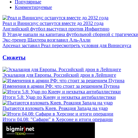
Популярные
Комментируемые
Реал и Винисиус останутся вместе до 2032 года
Английский футбол выступил против Инфантино
В Уганде напали на капитана футбольной сборной с трагическ
Экс-тренер Шахтера возглавил Аль-Ахли
Арсенал заставил Реал пересмотреть условия для Винисиуса
Сюжеты
Эскалация для Европы. Российский дрон в Лейпциге
Изменения в армии РФ: что стоит за решением Путина
Итоги 5.8: Удар по Киеву и нехватка антибаллистики
Пытаются взломать Киев. Реакция Запада на удар
Итоги 04.08: "Сафари" в Херсоне и итоги операции