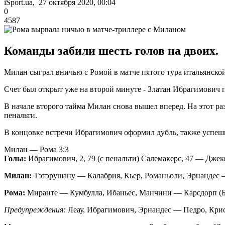
iSport.ua, 27 октября 2020, 00:04
0
4587
Команды забили шесть голов на двоих.
Милан сыграл вничью с Ромой в матче пятого тура итальянской
Счет был открыт уже на второй минуте - Златан Ибрагимович 
В начале второго тайма Милан снова вышел вперед. На этот раз
пенальти.
В концовке встречи Ибрагимович оформил дубль, также успешн
Милан — Рома 3:3
Голы:
Ибрагимович, 2, 79 (с пенальти) Салемакерс, 47 — Джеко,
Милан:
Тэтэрушану — Калабрия, Кьер, Романьоли, Эрнандес —
Рома:
Миранте — Кумбулла, Ибаньес, Манчини — Карсдорп (Б. 
Предупреждения:
Леау, Ибрагимович, Эрнандес — Педро, Кри