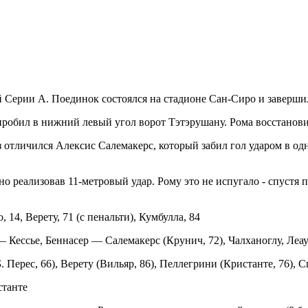
 Серии А. Поединок состоялся на стадионе Сан-Сиро и завершилс
пробил в нижний левый угол ворот Тэтэрушану. Рома восстанови
 отличился Алексис Салемакерс, который забил гол ударом в одн
о реализовав 11-метровый удар. Рому это не испугало - спустя
 14, Верету, 71 (с пенальти), Кумбулла, 84
 Кессье, Беннасер — Салемакерс (Крунич, 72), Чалханоглу, Леа
Перес, 66), Верету (Вильяр, 86), Пеллегрини (Кристанте, 76)
станте