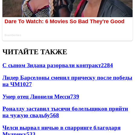
ЧИТАЙТЕ ТАКЖЕ
С сыном Зидана разорвали контракт
2284
Лидер Барселоны сменил прическу после победы
на ЧМ
1027
Умер отец Лионеля Месси
739
Роналду заставил тысячи болельщиков прийти
на чужую свадьбу
568
Челси вырвал ничью в спарринге благодаря
Мудрику
533