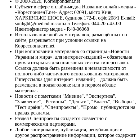
© 2000-2026, Korrespondent.net
Субъект в сфере онлайн-медиа Название онлайн-медиа -
«КореспонденТ.net» Адрес: 02091, місто Київ,
ХАРКІВСЬКЕ ШОСЕ, будинок 172-Б, офіс 208/1 E-mail:
sunlight@mediadim.com.ua
Телефон: 044-205-43-00
Идентификатор медиа - R40-06068
Использование любых материалов, размещённых на
сайте, разрешается при условии ссылки на
Корреспондент.net.
При копировании материалов со страницы «Новости
Украины и мира», для интернет-изданий – обязательна
прямая открытая для поисковых систем гиперссылка.
Ссылка должна быть размещена в независимости от
полного либо частичного использования материалов.
Гиперссылка (для интернет- изданий) – должна быть
размещена в подзаголовке или в первом абзаце
материала.
Новости с пометками "Мнение", "Экспертиза",
"Заявление", "Регионы", "Деньги", "Власть", "Выборы",
"Тест-драйв", "Спецпроекты", "Промо" публикуются на
правах рекламы.
Раздел Спецпроекты создается совместно с
коммерческими партнерами.
Любое копирование, публикация, републикация и
другое распространение информации, которое содержит