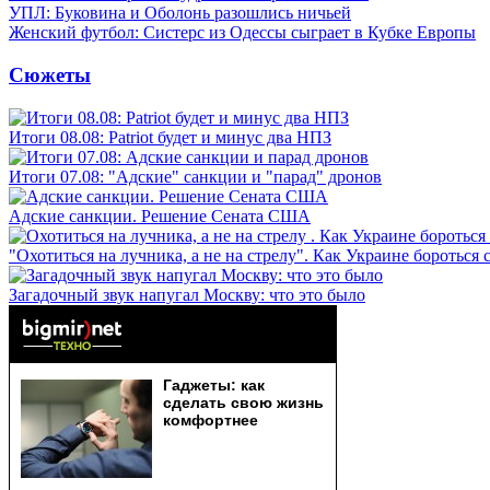
УПЛ: Буковина и Оболонь разошлись ничьей
Женский футбол: Систерс из Одессы сыграет в Кубке Европы
Сюжеты
Итоги 08.08: Patriot будет и минус два НПЗ
Итоги 07.08: "Адские" санкции и "парад" дронов
Адские санкции. Решение Сената США
"Охотиться на лучника, а не на стрелу". Как Украине бороться 
Загадочный звук напугал Москву: что это было