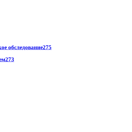
ое обследование
275
ем
273