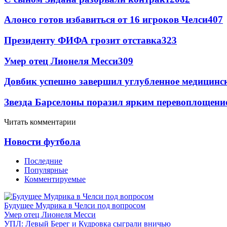
Алонсо готов избавиться от 16 игроков Челси
407
Президенту ФИФА грозит отставка
323
Умер отец Лионеля Месси
309
Довбик успешно завершил углубленное медицинск
Звезда Барселоны поразил ярким перевоплощени
Читать комментарии
Новости футбола
Последние
Популярные
Комментируемые
Будущее Мудрика в Челси под вопросом
Умер отец Лионеля Месси
УПЛ: Левый Берег и Кудровка сыграли вничью