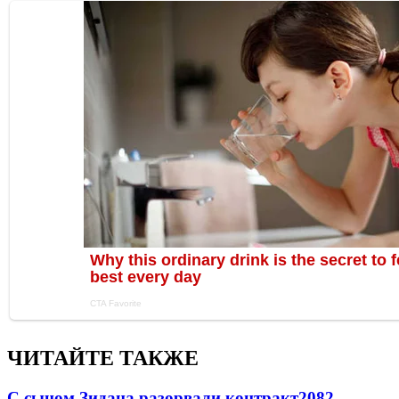
ЧИТАЙТЕ ТАКЖЕ
С сыном Зидана разорвали контракт
2082