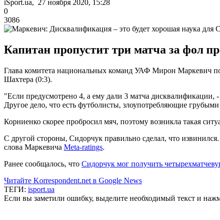
iSport.ua, 27 ноября 2020, 15:28
0
3086
Капитан пропустит три матча за фол п
Глава комитета национальных команд УАФ Мирон Маркевич п
Шахтера (0:3).
"Если предусмотрено 4, а ему дали 3 матча дисквалификации, -
Другое дело, что есть футболисты, злоупотребляющие грубыми 
Корниенко скорее пробросил мяч, поэтому возникла такая ситу
С другой стороны, Сидорчук правильно сделал, что извинился. 
слова Маркевича
Meta-ratings
.
Ранее сообщалось, что
Сидорчук мог получить четырехматчев
Читайте Korrespondent.net в Google News
ТЕГИ:
isport.ua
Если вы заметили ошибку, выделите необходимый текст и нажми