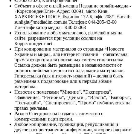
© 2000-2026, Korrespondent.net
Субъект в сфере онлайн-медиа Название онлайн-медиа -
«КореспонденТ.net» Адрес: 02091, місто Київ,
ХАРКІВСЬКЕ ШОСЕ, будинок 172-Б, офіс 208/1 E-mail:
sunlight@mediadim.com.ua
Телефон: 044-205-43-00
Идентификатор медиа - R40-06068
Использование любых материалов, размещённых на
сайте, разрешается при условии ссылки на
Корреспондент.net.
При копировании материалов со страницы «Новости
Украины и мира», для интернет-изданий – обязательна
прямая открытая для поисковых систем гиперссылка.
Ссылка должна быть размещена в независимости от
полного либо частичного использования материалов.
Гиперссылка (для интернет- изданий) – должна быть
размещена в подзаголовке или в первом абзаце
материала.
Новости с пометками "Мнение", "Экспертиза",
"Заявление", "Регионы", "Деньги", "Власть", "Выборы",
"Тест-драйв", "Спецпроекты", "Промо" публикуются на
правах рекламы.
Раздел Спецпроекты создается совместно с
коммерческими партнерами.
Любое копирование, публикация, републикация и
другое распространение информации, которое содержит