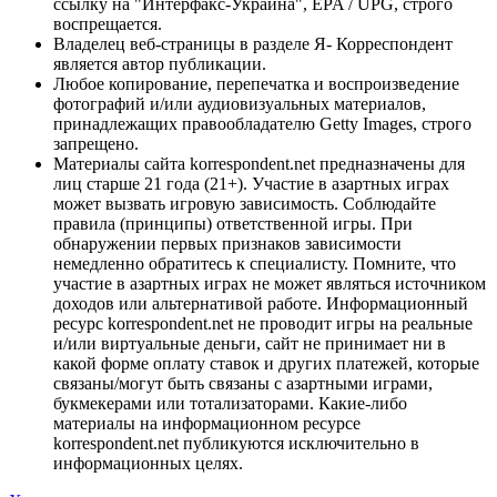
ссылку на "Интерфакс-Украина", EPA / UPG, строго
воспрещается.
Владелец веб-страницы в разделе Я- Корреспондент
является автор публикации.
Любое копирование, перепечатка и воспроизведение
фотографий и/или аудиовизуальных материалов,
принадлежащих правообладателю Getty Images, строго
запрещено.
Материалы сайта korrespondent.net предназначены для
лиц старше 21 года (21+). Участие в азартных играх
может вызвать игровую зависимость. Соблюдайте
правила (принципы) ответственной игры. При
обнаружении первых признаков зависимости
немедленно обратитесь к специалисту. Помните, что
участие в азартных играх не может являться источником
доходов или альтернативой работе. Информационный
ресурс korrespondent.net не проводит игры на реальные
и/или виртуальные деньги, сайт не принимает ни в
какой форме оплату ставок и других платежей, которые
связаны/могут быть связаны с азартными играми,
букмекерами или тотализаторами. Какие-либо
материалы на информационном ресурсе
korrespondent.net публикуются исключительно в
информационных целях.