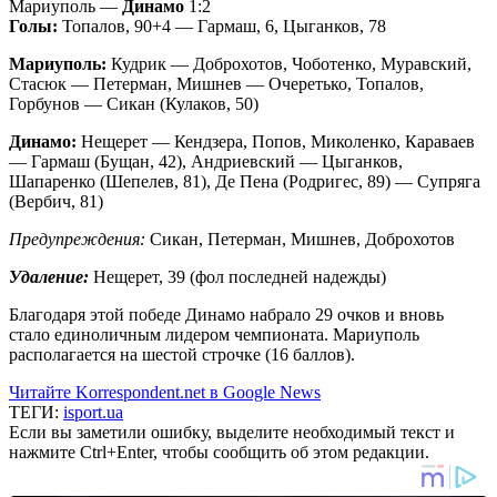
Мариуполь —
Динамо
1:2
Голы:
Топалов, 90+4 — Гармаш, 6, Цыганков, 78
Мариуполь:
Кудрик — Доброхотов, Чоботенко, Муравский,
Стасюк — Петерман, Мишнев — Очеретько, Топалов,
Горбунов — Сикан (Кулаков, 50)
Динамо:
Нещерет — Кендзера, Попов, Миколенко, Караваев
— Гармаш (Бущан, 42), Андриевский — Цыганков,
Шапаренко (Шепелев, 81), Де Пена (Родригес, 89) — Супряга
(Вербич, 81)
Предупреждения:
Сикан, Петерман, Мишнев, Доброхотов
Удаление:
Нещерет, 39 (фол последней надежды)
Благодаря этой победе Динамо набрало 29 очков и вновь
стало единоличным лидером чемпионата. Мариуполь
располагается на шестой строчке (16 баллов).
Читайте Korrespondent.net в Google News
ТЕГИ:
isport.ua
Если вы заметили ошибку, выделите необходимый текст и
нажмите Ctrl+Enter, чтобы сообщить об этом редакции.