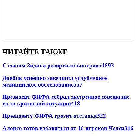
ЧИТАЙТЕ ТАКЖЕ
С сыном Зидана разорвали контракт
1893
Довбик успешно завершил углубленное
медицинское обследование
557
Президент ФИФА собрал экстренное совещание
из-за кризисной ситуации
418
Президенту ФИФА грозит отставка
322
Алонсо готов избавиться от 16 игроков Челси
316