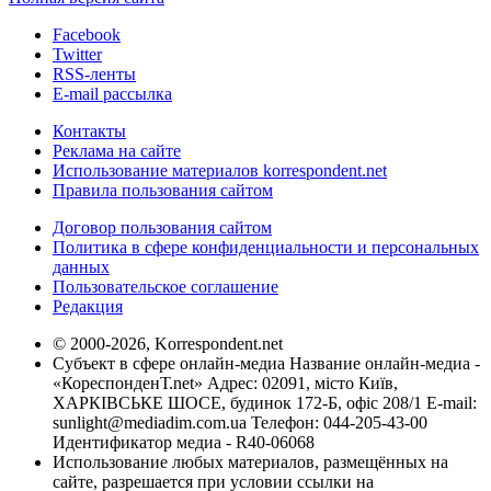
Facebook
Twitter
RSS-ленты
E-mail рассылка
Контакты
Реклама на сайте
Использование материалов korrespondent.net
Правила пользования сайтом
Договор пользования сайтом
Политика в сфере конфиденциальности и персональных
данных
Пользовательское соглашение
Редакция
© 2000-2026, Korrespondent.net
Субъект в сфере онлайн-медиа Название онлайн-медиа -
«КореспонденТ.net» Адрес: 02091, місто Київ,
ХАРКІВСЬКЕ ШОСЕ, будинок 172-Б, офіс 208/1 E-mail:
sunlight@mediadim.com.ua
Телефон: 044-205-43-00
Идентификатор медиа - R40-06068
Использование любых материалов, размещённых на
сайте, разрешается при условии ссылки на