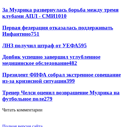
За Мудрика развернулась борьба между тремя
клубами АПЛ - СМИ
1010
Первая федерация отказалась поддерживать
Инфантино
751
ЛНЗ получил штраф от УЕФА
595
Довбик успешно завершил углубленное
медицинское обследование
482
Президент ФИФА собрал экстренное совещание
из-за кризисной ситуации
399
Тренер Челси оценил возвращение Мудрика на
футбольное поле
279
Читать комментарии
Полная версия сайта