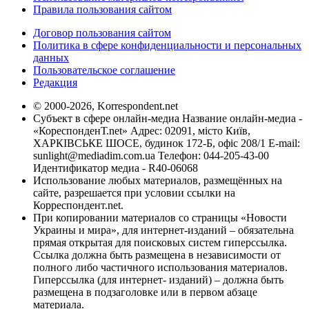
Правила пользования сайтом
Договор пользования сайтом
Политика в сфере конфиденциальности и персональных
данных
Пользовательское соглашение
Редакция
© 2000-2026, Korrespondent.net
Субъект в сфере онлайн-медиа Название онлайн-медиа -
«КореспонденТ.net» Адрес: 02091, місто Київ,
ХАРКІВСЬКЕ ШОСЕ, будинок 172-Б, офіс 208/1 E-mail:
sunlight@mediadim.com.ua
Телефон: 044-205-43-00
Идентификатор медиа - R40-06068
Использование любых материалов, размещённых на
сайте, разрешается при условии ссылки на
Корреспондент.net.
При копировании материалов со страницы «Новости
Украины и мира», для интернет-изданий – обязательна
прямая открытая для поисковых систем гиперссылка.
Ссылка должна быть размещена в независимости от
полного либо частичного использования материалов.
Гиперссылка (для интернет- изданий) – должна быть
размещена в подзаголовке или в первом абзаце
материала.