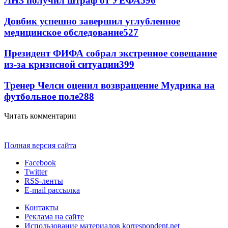
ЛНЗ получил штраф от УЕФА
596
Довбик успешно завершил углубленное
медицинское обследование
527
Президент ФИФА собрал экстренное совещание
из-за кризисной ситуации
399
Тренер Челси оценил возвращение Мудрика на
футбольное поле
288
Читать комментарии
Полная версия сайта
Facebook
Twitter
RSS-ленты
E-mail рассылка
Контакты
Реклама на сайте
Использование материалов korrespondent.net