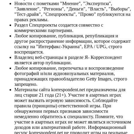
Новости с пометками "Мнение", "Экспертиза",
"Заявление", "Регионы", "Деньги", "Власть", "Выборы",
"Тест-драйв", "Спецпроекты", "Промо" публикуются на
правах рекламы.
Раздел Спецпроекты создается совместно с
коммерческими партнерами.
Любое копирование, публикация, републикация и
другое распространение информации, которое содержит
ссылку на "Интерфакс-Украина", EPA / UPG, строго
воспрещается.
Владелец веб-страницы в разделе Я- Корреспондент
является автор публикации.
Любое копирование, перепечатка и воспроизведение
фотографий и/или аудиовизуальных материалов,
принадлежащих правообладателю Getty Images, строго
запрещено.
Материалы сайта korrespondent.net предназначены для
лиц старше 21 года (21+). Участие в азартных играх
может вызвать игровую зависимость. Соблюдайте
правила (принципы) ответственной игры. При
обнаружении первых признаков зависимости
немедленно обратитесь к специалисту. Помните, что
участие в азартных играх не может являться источником
доходов или альтернативой работе. Информационный
ресурс korrespondent.net не проводит игры на реальные