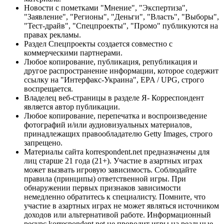
Новости с пометками "Мнение", "Экспертиза",
"Заявление", "Регионы", "Деньги", "Власть", "Выборы",
"Тест-драйв", "Спецпроекты", "Промо" публикуются на
правах рекламы.
Раздел Спецпроекты создается совместно с
коммерческими партнерами.
Любое копирование, публикация, републикация и
другое распространение информации, которое содержит
ссылку на "Интерфакс-Украина", EPA / UPG, строго
воспрещается.
Владелец веб-страницы в разделе Я- Корреспондент
является автор публикации.
Любое копирование, перепечатка и воспроизведение
фотографий и/или аудиовизуальных материалов,
принадлежащих правообладателю Getty Images, строго
запрещено.
Материалы сайта korrespondent.net предназначены для
лиц старше 21 года (21+). Участие в азартных играх
может вызвать игровую зависимость. Соблюдайте
правила (принципы) ответственной игры. При
обнаружении первых признаков зависимости
немедленно обратитесь к специалисту. Помните, что
участие в азартных играх не может являться источником
доходов или альтернативой работе. Информационный
ресурс korrespondent.net не проводит игры на реальные