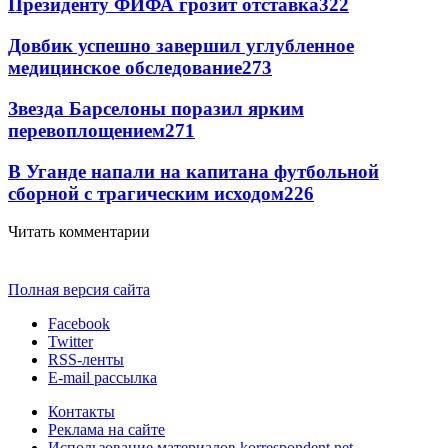
Президенту ФИФА грозит отставка
322
Довбик успешно завершил углубленное
медицинское обследование
273
Звезда Барселоны поразил ярким
перевоплощением
271
В Уганде напали на капитана футбольной
сборной с трагическим исходом
226
Читать комментарии
Полная версия сайта
Facebook
Twitter
RSS-ленты
E-mail рассылка
Контакты
Реклама на сайте
Использование материалов korrespondent.net