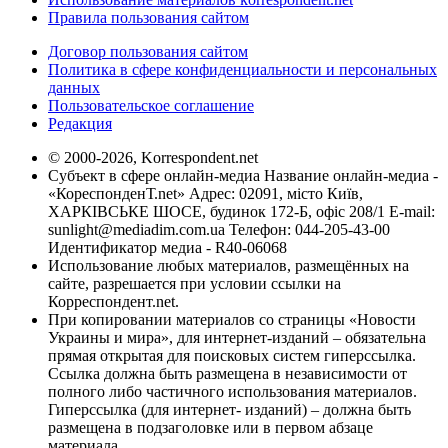
Правила пользования сайтом
Договор пользования сайтом
Политика в сфере конфиденциальности и персональных
данных
Пользовательское соглашение
Редакция
© 2000-2026, Korrespondent.net
Субъект в сфере онлайн-медиа Название онлайн-медиа -
«КореспонденТ.net» Адрес: 02091, місто Київ,
ХАРКІВСЬКЕ ШОСЕ, будинок 172-Б, офіс 208/1 E-mail:
sunlight@mediadim.com.ua
Телефон: 044-205-43-00
Идентификатор медиа - R40-06068
Использование любых материалов, размещённых на
сайте, разрешается при условии ссылки на
Корреспондент.net.
При копировании материалов со страницы «Новости
Украины и мира», для интернет-изданий – обязательна
прямая открытая для поисковых систем гиперссылка.
Ссылка должна быть размещена в независимости от
полного либо частичного использования материалов.
Гиперссылка (для интернет- изданий) – должна быть
размещена в подзаголовке или в первом абзаце
материала.