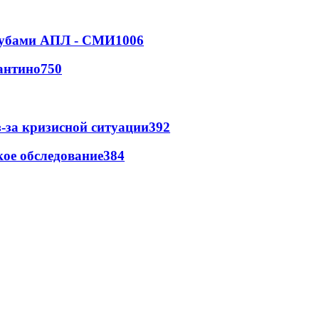
клубами АПЛ - СМИ
1006
антино
750
-за кризисной ситуации
392
ое обследование
384