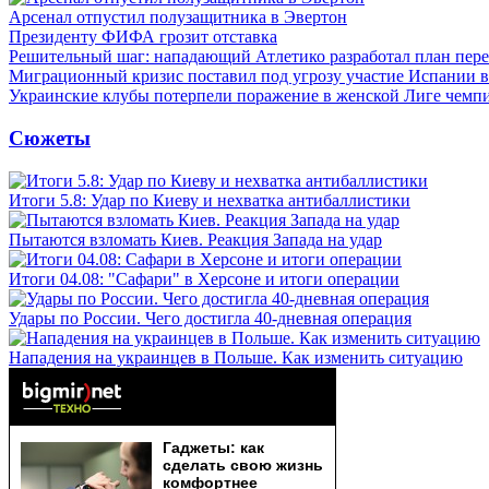
Арсенал отпустил полузащитника в Эвертон
Президенту ФИФА грозит отставка
Решительный шаг: нападающий Атлетико разработал план пере
Миграционный кризис поставил под угрозу участие Испании 
Украинские клубы потерпели поражение в женской Лиге чемп
Сюжеты
Итоги 5.8: Удар по Киеву и нехватка антибаллистики
Пытаются взломать Киев. Реакция Запада на удар
Итоги 04.08: "Сафари" в Херсоне и итоги операции
Удары по России. Чего достигла 40-дневная операция
Нападения на украинцев в Польше. Как изменить ситуацию