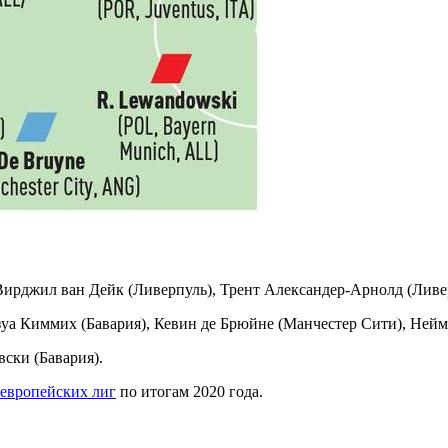
 Вирджил ван Дейк (Ливерпуль), Трент Александер-Арнолд (Ливе
зуа Киммих (Бавария), Кевин де Брюйне (Манчестер Сити), Ней
ски (Бавария).
европейских лиг
по итогам 2020 года.