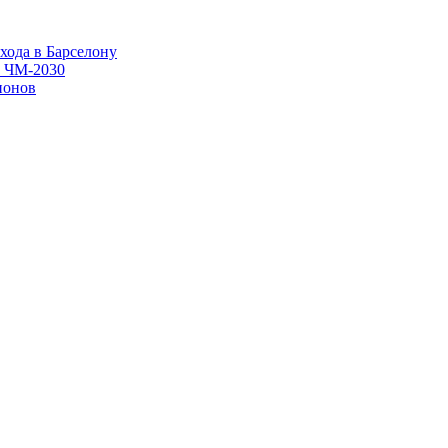
хода в Барселону
в ЧМ-2030
ионов