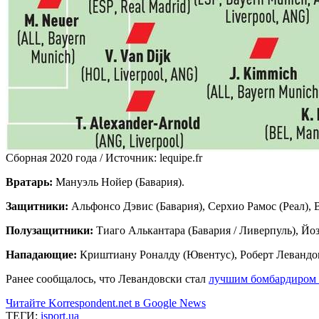
Сборная 2020 года /
Источник:
lequipe.fr
Вратарь:
Мануэль Нойер (Бавария).
Защитники:
Альфонсо Дэвис (Бавария), Серхио Рамос (Реал),
Полузащитники:
Тиаго Алькантара (Бавария / Ливерпуль), Йо
Нападающие:
Криштиану Роналду (Ювентус), Роберт Левандов
Ранее сообщалось, что Левандовски стал
лучшим бомбардиром 
Читайте Korrespondent.net в Google News
ТЕГИ:
isport.ua