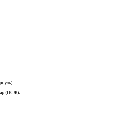
рпуль).
мар (ПСЖ).