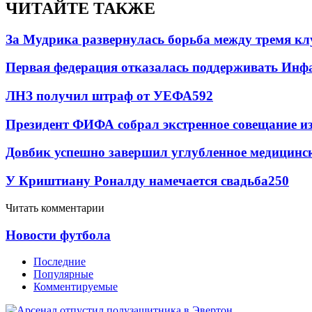
ЧИТАЙТЕ ТАКЖЕ
За Мудрика развернулась борьба между тремя 
Первая федерация отказалась поддерживать Инф
ЛНЗ получил штраф от УЕФА
592
Президент ФИФА собрал экстренное совещание из
Довбик успешно завершил углубленное медицинск
У Криштиану Роналду намечается свадьба
250
Читать комментарии
Новости футбола
Последние
Популярные
Комментируемые