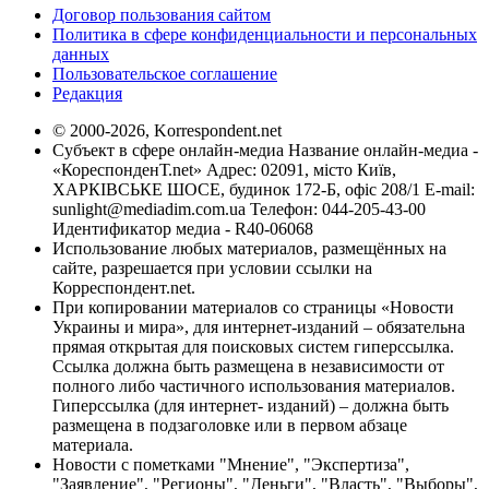
Договор пользования сайтом
Политика в сфере конфиденциальности и персональных
данных
Пользовательское соглашение
Редакция
© 2000-2026, Korrespondent.net
Субъект в сфере онлайн-медиа Название онлайн-медиа -
«КореспонденТ.net» Адрес: 02091, місто Київ,
ХАРКІВСЬКЕ ШОСЕ, будинок 172-Б, офіс 208/1 E-mail:
sunlight@mediadim.com.ua
Телефон: 044-205-43-00
Идентификатор медиа - R40-06068
Использование любых материалов, размещённых на
сайте, разрешается при условии ссылки на
Корреспондент.net.
При копировании материалов со страницы «Новости
Украины и мира», для интернет-изданий – обязательна
прямая открытая для поисковых систем гиперссылка.
Ссылка должна быть размещена в независимости от
полного либо частичного использования материалов.
Гиперссылка (для интернет- изданий) – должна быть
размещена в подзаголовке или в первом абзаце
материала.
Новости с пометками "Мнение", "Экспертиза",
"Заявление", "Регионы", "Деньги", "Власть", "Выборы",