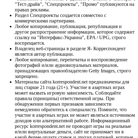
"Тест-драйв", "Спецпроекты", "Промо" публикуются на
правах рекламы.
Раздел Спецпроекты создается совместно с
коммерческими партнерами.
Любое копирование, публикация, републикация и
другое распространение информации, которое содержит
ссылку на "Интерфакс-Украина", EPA / UPG, строго
воспрещается.
Владелец веб-страницы в разделе Я- Корреспондент
является автор публикации.
Любое копирование, перепечатка и воспроизведение
фотографий и/или аудиовизуальных материалов,
принадлежащих правообладателю Getty Images, строго
запрещено.
Материалы сайта korrespondent.net предназначены для
лиц старше 21 года (21+). Участие в азартных играх
может вызвать игровую зависимость. Соблюдайте
правила (принципы) ответственной игры. При
обнаружении первых признаков зависимости
немедленно обратитесь к специалисту. Помните, что
участие в азартных играх не может являться источником
доходов или альтернативой работе. Информационный
ресурс korrespondent.net не проводит игры на реальные
и/или виртуальные деньги, сайт не принимает ни в
какой форме оплату ставок и других платежей, которые