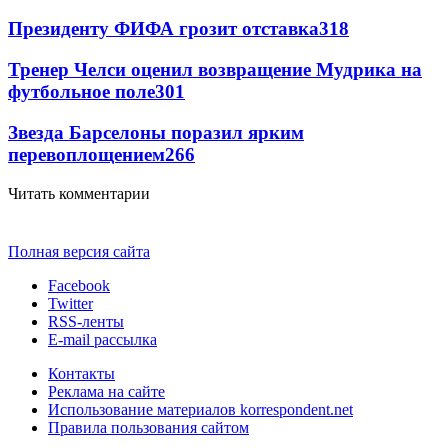
Президенту ФИФА грозит отставка
318
Тренер Челси оценил возвращение Мудрика на
футбольное поле
301
Звезда Барселоны поразил ярким
перевоплощением
266
Читать комментарии
Полная версия сайта
Facebook
Twitter
RSS-ленты
E-mail рассылка
Контакты
Реклама на сайте
Использование материалов korrespondent.net
Правила пользования сайтом