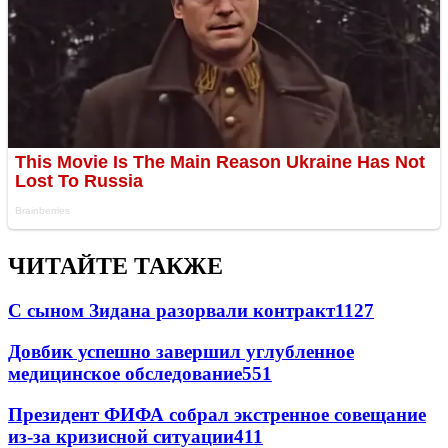
ЧИТАЙТЕ ТАКЖЕ
С сыном Зидана разорвали контракт
1127
Довбик успешно завершил углубленное
медицинское обследование
551
Президент ФИФА собрал экстренное совещание
из-за кризисной ситуации
411