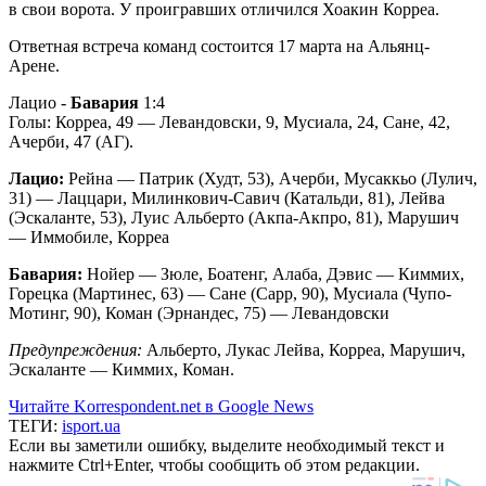
в свои ворота. У проигравших отличился Хоакин Корреа.
Ответная встреча команд состоится 17 марта на Альянц-
Арене.
Лацио -
Бавария
1:4
Голы: Корреа, 49 — Левандовски, 9, Мусиала, 24, Сане, 42,
Ачерби, 47 (АГ).
Лацио:
Рейна — Патрик (Худт, 53), Ачерби, Мусаккьо (Лулич,
31) — Лаццари, Милинкович-Савич (Катальди, 81), Лейва
(Эскаланте, 53), Луис Альберто (Акпа-Акпро, 81), Марушич
— Иммобиле, Корреа
Бавария:
Нойер — Зюле, Боатенг, Алаба, Дэвис — Киммих,
Горецка (Мартинес, 63) — Сане (Сарр, 90), Мусиала (Чупо-
Мотинг, 90), Коман (Эрнандес, 75) — Левандовски
Предупреждения:
Альберто, Лукас Лейва, Корреа, Марушич,
Эскаланте — Киммих, Коман.
Читайте Korrespondent.net в Google News
ТЕГИ:
isport.ua
Если вы заметили ошибку, выделите необходимый текст и
нажмите Ctrl+Enter, чтобы сообщить об этом редакции.