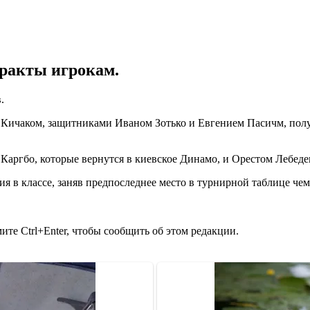
тракты игрокам.
.
м Кичаком, защитниками Иваном Зотько и Евгением Пасичм, пол
аргбо, которые вернутся в киевское Динамо, и Орестом Лебеден
я в классе, заняв предпоследнее место в турнирной таблице че
те Ctrl+Enter, чтобы сообщить об этом редакции.