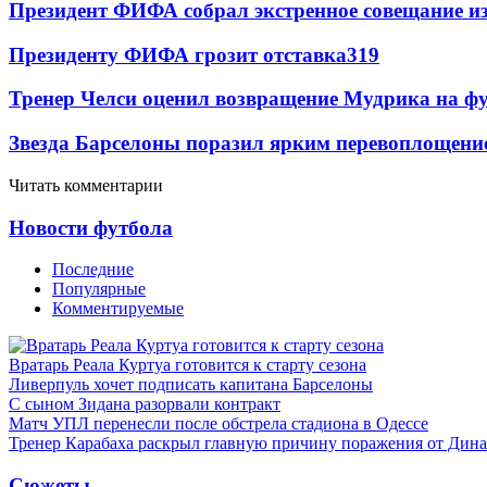
Президент ФИФА собрал экстренное совещание из
Президенту ФИФА грозит отставка
319
Тренер Челси оценил возвращение Мудрика на фу
Звезда Барселоны поразил ярким перевоплощени
Читать комментарии
Новости футбола
Последние
Популярные
Комментируемые
Вратарь Реала Куртуа готовится к старту сезона
Ливерпуль хочет подписать капитана Барселоны
С сыном Зидана разорвали контракт
Матч УПЛ перенесли после обстрела стадиона в Одессе
Тренер Карабаха раскрыл главную причину поражения от Дин
Сюжеты