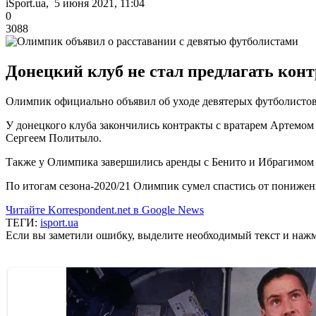
iSport.ua, 5 июня 2021, 11:04
0
3088
Донецкий клуб не стал предлагать кон
Олимпик официально объявил об уходе девятерых футболистов
У донецкого клуба закончились контракты с вратарем Артемо
Сергеем Политыло.
Также у Олимпика завершились аренды с Бенито и Ибрагимом К
По итогам сезона-2020/21 Олимпик сумел спастись от понижени
Читайте Korrespondent.net в Google News
ТЕГИ:
isport.ua
Если вы заметили ошибку, выделите необходимый текст и нажми