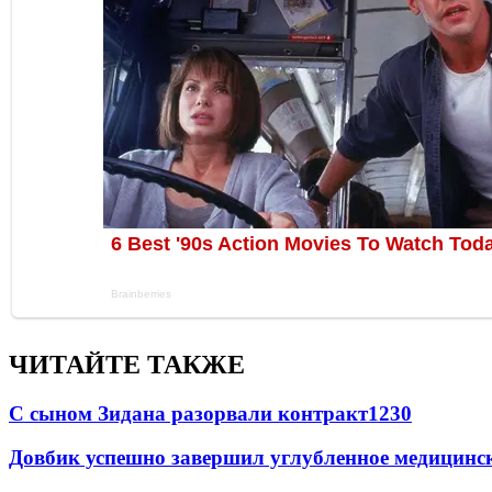
ЧИТАЙТЕ ТАКЖЕ
С сыном Зидана разорвали контракт
1230
Довбик успешно завершил углубленное медицинск