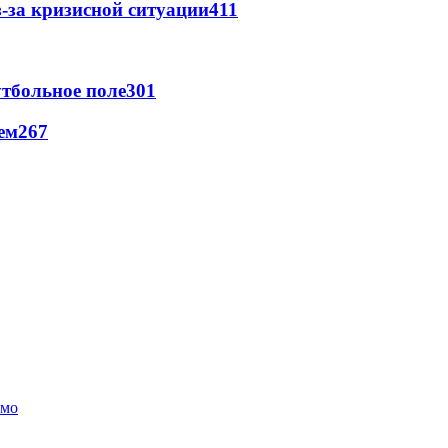
-за кризисной ситуации
411
тбольное поле
301
ем
267
амо