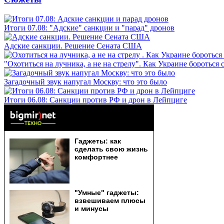
Итоги 07.08: "Адские" санкции и "парад" дронов
Адские санкции. Решение Сената США
"Охотиться на лучника, а не на стрелу". Как Украине бороться 
Загадочный звук напугал Москву: что это было
Итоги 06.08: Санкции против РФ и дрон в Лейпциге