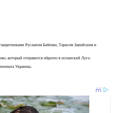
узащитниками Русланом Бабенко, Тарасом Завийским и
ко, который отправится обратно в испанский Луго.
мпионата Украины.