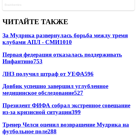
ЧИТАЙТЕ ТАКЖЕ
За Мудрика развернулась борьба между тремя
клубами АПЛ - СМИ
1010
Первая федерация отказалась поддерживать
Инфантино
753
ЛНЗ получил штраф от УЕФА
596
Довбик успешно завершил углубленное
медицинское обследование
527
Президент ФИФА собрал экстренное совещание
из-за кризисной ситуации
399
Тренер Челси оценил возвращение Мудрика на
футбольное поле
288