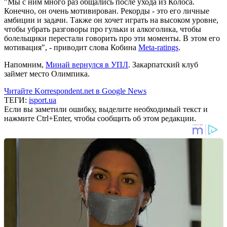
"Мы с ним много раз общались после ухода из Колоса.
Конечно, он очень мотивирован. Рекорды - это его личные
амбиции и задачи. Также он хочет играть на высоком уровне,
чтобы убрать разговоры про гульки и алкоголика, чтобы
болельщики перестали говорить про эти моменты. В этом его
мотивация", - приводит слова Кобина
Meta-ratings
.
Напомним,
Минай вернулся в УПЛ
. Закарпатский клуб
займет место Олимпика.
Читайте Korrespondent.net в Google News
ТЕГИ:
isport.ua
Если вы заметили ошибку, выделите необходимый текст и
нажмите Ctrl+Enter, чтобы сообщить об этом редакции.