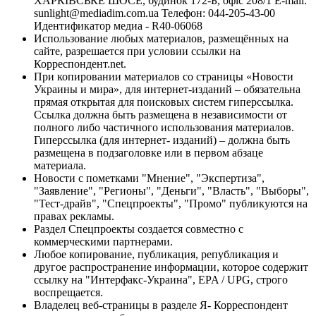
ХАРКІВСЬКЕ ШОСЕ, будинок 172-Б, офіс 208/1 E-mail:
sunlight@mediadim.com.ua
Телефон: 044-205-43-00
Идентификатор медиа - R40-06068
Использование любых материалов, размещённых на
сайте, разрешается при условии ссылки на
Корреспондент.net.
При копировании материалов со страницы «Новости
Украины и мира», для интернет-изданий – обязательна
прямая открытая для поисковых систем гиперссылка.
Ссылка должна быть размещена в независимости от
полного либо частичного использования материалов.
Гиперссылка (для интернет- изданий) – должна быть
размещена в подзаголовке или в первом абзаце
материала.
Новости с пометками "Мнение", "Экспертиза",
"Заявление", "Регионы", "Деньги", "Власть", "Выборы",
"Тест-драйв", "Спецпроекты", "Промо" публикуются на
правах рекламы.
Раздел Спецпроекты создается совместно с
коммерческими партнерами.
Любое копирование, публикация, републикация и
другое распространение информации, которое содержит
ссылку на "Интерфакс-Украина", EPA / UPG, строго
воспрещается.
Владелец веб-страницы в разделе Я- Корреспондент