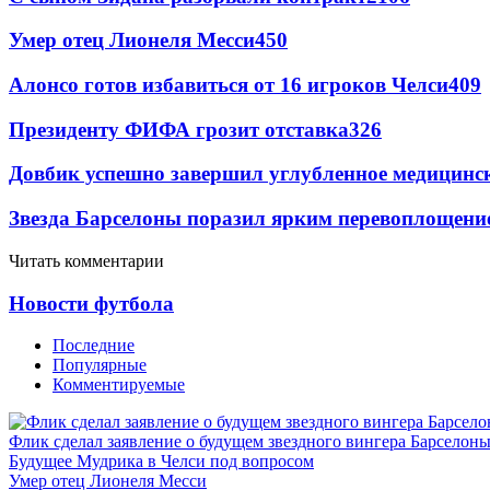
Умер отец Лионеля Месси
450
Алонсо готов избавиться от 16 игроков Челси
409
Президенту ФИФА грозит отставка
326
Довбик успешно завершил углубленное медицинск
Звезда Барселоны поразил ярким перевоплощени
Читать комментарии
Новости футбола
Последние
Популярные
Комментируемые
Флик сделал заявление о будущем звездного вингера Барселон
Будущее Мудрика в Челси под вопросом
Умер отец Лионеля Месси