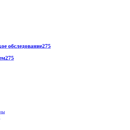
ое обследование
275
ем
275
ы