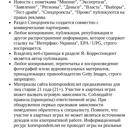
Новости с пометками "Мнение", "Экспертиза",
"Заявление", "Регионы", "Деньги", "Власть", "Выборы",
"Тест-драйв", "Спецпроекты", "Промо" публикуются на
правах рекламы.
Раздел Спецпроекты создается совместно с
коммерческими партнерами.
Любое копирование, публикация, републикация и
другое распространение информации, которое содержит
ссылку на "Интерфакс-Украина", EPA / UPG, строго
воспрещается.
Владелец веб-страницы в разделе Я- Корреспондент
является автор публикации.
Любое копирование, перепечатка и воспроизведение
фотографий и/или аудиовизуальных материалов,
принадлежащих правообладателю Getty Images, строго
запрещено.
Материалы сайта korrespondent.net предназначены для
лиц старше 21 года (21+). Участие в азартных играх
может вызвать игровую зависимость. Соблюдайте
правила (принципы) ответственной игры. При
обнаружении первых признаков зависимости
немедленно обратитесь к специалисту. Помните, что
участие в азартных играх не может являться источником
доходов или альтернативой работе. Информационный
ресурс korrespondent.net не проводит игры на реальные