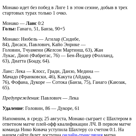
Монако идет без побед в Лиге 1 в этом сезоне, добыв в трех
стартовых турах только 1 очко.
Монако —
Ланс
0:2
Голы:
Ганаго, 51, Банза, 90+5
Монако: Нюбель — Агилар (Сидибе,
84), Дисаси, Павлович, Кайо Энрике —
Головин, Тчуамени (Желсон Мартинш, 63), Жан
Лукас, Диоп (Фабрегас, 76) — Бен-Йеддер (Фолланд,
63), Диатта (Боаду, 64).
Ланс: Лека — Клосс, Гради, Данзо, Медина —
Мачадо (Франковски, 46), Какута (Айдара,
76), Фофана, Дукоре — Сотока (Банза, 75), Ганаго (Каюзак,
65).
Предупреждения
: Павлович — Лека
Удаление
: Головин, 86 — Дукоре, 61
Напомним, в среду, 25 августа, Монако сыграет с Шахтером в
ответном матче плей-офф квалификации ЛЧ. В первом матче
команда Нико Ковача уступила Шахтеру со счетом 0:1. На
нашем сайте будет доступна
онлайн-трансляция
матча.