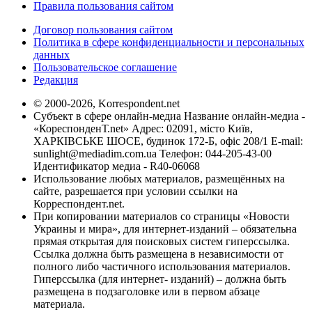
Правила пользования сайтом
Договор пользования сайтом
Политика в сфере конфиденциальности и персональных
данных
Пользовательское соглашение
Редакция
© 2000-2026, Korrespondent.net
Субъект в сфере онлайн-медиа Название онлайн-медиа -
«КореспонденТ.net» Адрес: 02091, місто Київ,
ХАРКІВСЬКЕ ШОСЕ, будинок 172-Б, офіс 208/1 E-mail:
sunlight@mediadim.com.ua
Телефон: 044-205-43-00
Идентификатор медиа - R40-06068
Использование любых материалов, размещённых на
сайте, разрешается при условии ссылки на
Корреспондент.net.
При копировании материалов со страницы «Новости
Украины и мира», для интернет-изданий – обязательна
прямая открытая для поисковых систем гиперссылка.
Ссылка должна быть размещена в независимости от
полного либо частичного использования материалов.
Гиперссылка (для интернет- изданий) – должна быть
размещена в подзаголовке или в первом абзаце
материала.