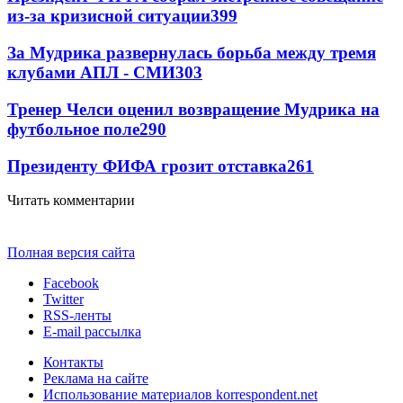
из-за кризисной ситуации
399
За Мудрика развернулась борьба между тремя
клубами АПЛ - СМИ
303
Тренер Челси оценил возвращение Мудрика на
футбольное поле
290
Президенту ФИФА грозит отставка
261
Читать комментарии
Полная версия сайта
Facebook
Twitter
RSS-ленты
E-mail рассылка
Контакты
Реклама на сайте
Использование материалов korrespondent.net