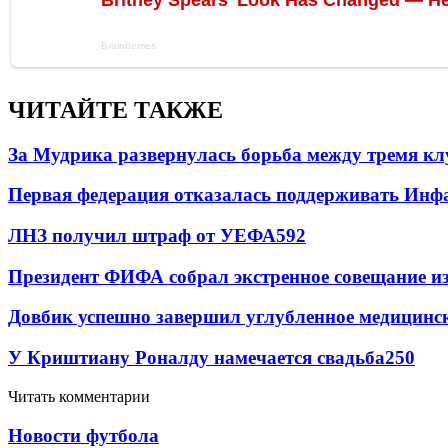
ЧИТАЙТЕ ТАКЖЕ
За Мудрика развернулась борьба между тремя 
Первая федерация отказалась поддерживать Инф
ЛНЗ получил штраф от УЕФА
592
Президент ФИФА собрал экстренное совещание из
Довбик успешно завершил углубленное медицинск
У Криштиану Роналду намечается свадьба
250
Читать комментарии
Новости футбола