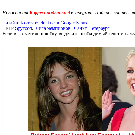
Новости от
Корреспондент.net
в Telegram. Подписывайтесь н
Читайте Korrespondent.net в Google News
ТЕГИ:
футбол
,
Лига Чемпионов
,
Санкт-Петербург
Если вы заметили ошибку, выделите необходимый текст и нажми