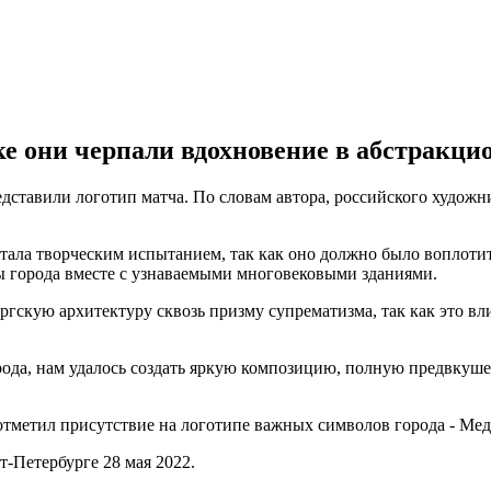
ке они черпали вдохновение в абстракци
ставили логотип матча. По словам автора, российского художн
ала творческим испытанием, так как оно должно было воплотит
 города вместе с узнаваемыми многовековыми зданиями.
гскую архитектуру сквозь призму супрематизма, так как это вли
да, нам удалось создать яркую композицию, полную предвкушен
тметил присутствие на логотипе важных символов города - Мед
-Петербурге 28 мая 2022.