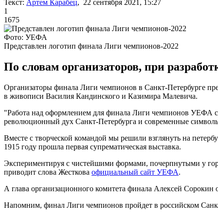
Текст:
Артем Карабец
, 22 сентября 2021, 15:27
1
1675
Фото: УЕФА
Представлен логотип финала Лиги чемпионов-2022
По словам организаторов, при разработ
Организаторы финала Лиги чемпионов в Санкт-Петербурге пред
в живописи Василия Кандинского и Казимира Малевича.
"Работа над оформлением для финала Лиги чемпионов УЕФА ст
революционный дух Санкт-Петербурга и современные символы
Вместе с творческой командой мы решили взглянуть на петербур
1915 году прошла первая супрематическая выставка.
Экспериментируя с чистейшими формами, почерпнутыми у горо
приводит слова Жесткова
официальный сайт УЕФА
.
А глава организационного комитета финала Алексей Сорокин о
Напомним, финал Лиги чемпионов пройдет в российском Санкт