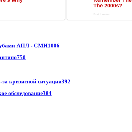
клубами АПЛ - СМИ
1006
антино
750
-за кризисной ситуации
392
ое обследование
384