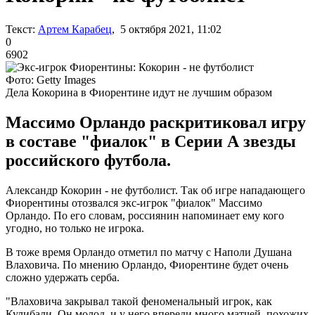
Текст:
Артем Карабец
, 5 октября 2021, 11:02
0
6902
Фото: Getty Images
Дела Кокорина в Фиорентине идут не лучшим образом
Массимо Орландо раскритиковал игру
в составе "фиалок" в Серии А звезды
российского футбола.
Александр Кокорин - не футболист. Так об игре нападающего
Фиорентины отозвался экс-игрок "фиалок" Массимо
Орландо. По его словам, россиянин напоминает ему кого
угодно, но только не игрока.
В тоже время Орландо отметил по матчу с Наполи Душана
Влаховича. По мнению Орландо, Фиорентине будет очень
сложно удержать серба.
"Влаховича закрывал такой феноменальный игрок, как
Кулибали. Он молод, и у него впереди много матчей, похожих