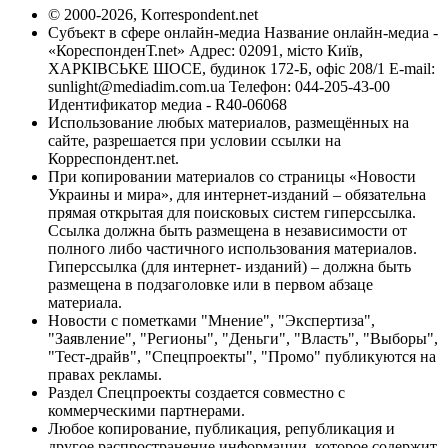
© 2000-2026, Korrespondent.net
Субъект в сфере онлайн-медиа Название онлайн-медиа -
«КореспонденТ.net» Адрес: 02091, місто Київ,
ХАРКІВСЬКЕ ШОСЕ, будинок 172-Б, офіс 208/1 E-mail:
sunlight@mediadim.com.ua
Телефон: 044-205-43-00
Идентификатор медиа - R40-06068
Использование любых материалов, размещённых на
сайте, разрешается при условии ссылки на
Корреспондент.net.
При копировании материалов со страницы «Новости
Украины и мира», для интернет-изданий – обязательна
прямая открытая для поисковых систем гиперссылка.
Ссылка должна быть размещена в независимости от
полного либо частичного использования материалов.
Гиперссылка (для интернет- изданий) – должна быть
размещена в подзаголовке или в первом абзаце
материала.
Новости с пометками "Мнение", "Экспертиза",
"Заявление", "Регионы", "Деньги", "Власть", "Выборы",
"Тест-драйв", "Спецпроекты", "Промо" публикуются на
правах рекламы.
Раздел Спецпроекты создается совместно с
коммерческими партнерами.
Любое копирование, публикация, републикация и
другое распространение информации, которое содержит