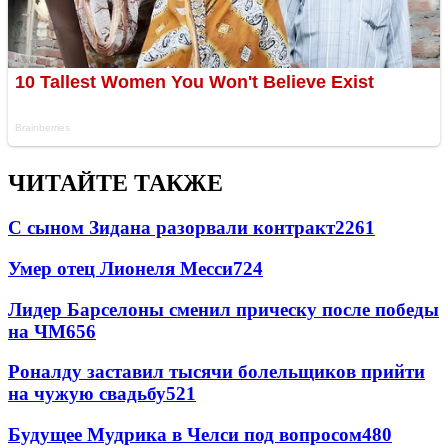
ЧИТАЙТЕ ТАКЖЕ
С сыном Зидана разорвали контракт
2261
Умер отец Лионеля Месси
724
Лидер Барселоны сменил прическу после победы
на ЧМ
656
Роналду заставил тысячи болельщиков прийти
на чужую свадьбу
521
Будущее Мудрика в Челси под вопросом
480