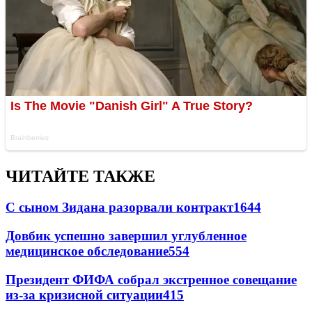
ЧИТАЙТЕ ТАКЖЕ
С сыном Зидана разорвали контракт
1644
Довбик успешно завершил углубленное
медицинское обследование
554
Президент ФИФА собрал экстренное совещание
из-за кризисной ситуации
415