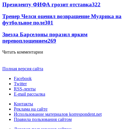
Президенту ФИФА грозит отставка
322
Тренер Челси оценил возвращение Мудрика на
футбольное поле
301
Звезда Барселоны поразил ярким
перевоплощением
269
Читать комментарии
Полная версия сайта
Facebook
Twitter
RSS-ленты
E-mail рассылка
Контакты
Реклама на сайте
Использование материалов korrespondent.net
Правила пользования сайтом