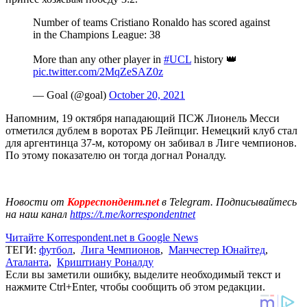
Number of teams Cristiano Ronaldo has scored against
in the Champions League: 38
More than any other player in
#UCL
history 👑
pic.twitter.com/2MqZeSAZ0z
— Goal (@goal)
October 20, 2021
Напомним, 19 октября нападающий ПСЖ Лионель Месси
отметился дублем в воротах РБ Лейпциг. Немецкий клуб стал
для аргентинца 37-м, которому он забивал в Лиге чемпионов.
По этому показателю он тогда догнал Роналду.
Новости от
Корреспондент.net
в Telegram. Подписывайтесь
на наш канал
https://t.me/korrespondentnet
Читайте Korrespondent.net в Google News
ТЕГИ:
футбол
,
Лига Чемпионов
,
Манчестер Юнайтед
,
Аталанта
,
Криштиану Роналду
Если вы заметили ошибку, выделите необходимый текст и
нажмите Ctrl+Enter, чтобы сообщить об этом редакции.