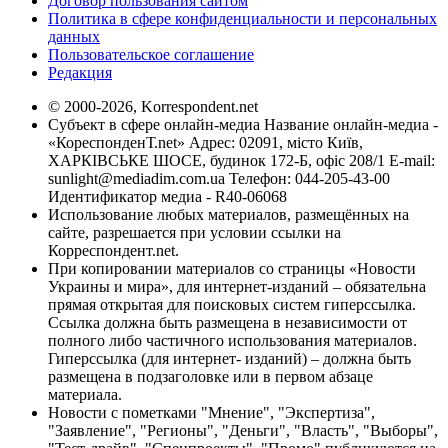
Договор пользования сайтом
Политика в сфере конфиденциальности и персональных
данных
Пользовательское соглашение
Редакция
© 2000-2026, Korrespondent.net
Субъект в сфере онлайн-медиа Название онлайн-медиа -
«КореспонденТ.net» Адрес: 02091, місто Київ,
ХАРКІВСЬКЕ ШОСЕ, будинок 172-Б, офіс 208/1 E-mail:
sunlight@mediadim.com.ua
Телефон: 044-205-43-00
Идентификатор медиа - R40-06068
Использование любых материалов, размещённых на
сайте, разрешается при условии ссылки на
Корреспондент.net.
При копировании материалов со страницы «Новости
Украины и мира», для интернет-изданий – обязательна
прямая открытая для поисковых систем гиперссылка.
Ссылка должна быть размещена в независимости от
полного либо частичного использования материалов.
Гиперссылка (для интернет- изданий) – должна быть
размещена в подзаголовке или в первом абзаце
материала.
Новости с пометками "Мнение", "Экспертиза",
"Заявление", "Регионы", "Деньги", "Власть", "Выборы",