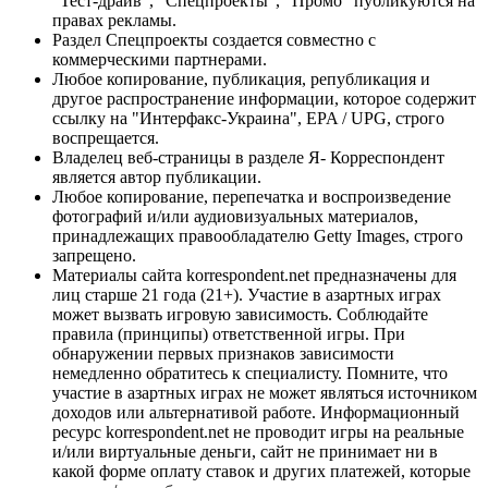
"Тест-драйв", "Спецпроекты", "Промо" публикуются на
правах рекламы.
Раздел Спецпроекты создается совместно с
коммерческими партнерами.
Любое копирование, публикация, републикация и
другое распространение информации, которое содержит
ссылку на "Интерфакс-Украина", EPA / UPG, строго
воспрещается.
Владелец веб-страницы в разделе Я- Корреспондент
является автор публикации.
Любое копирование, перепечатка и воспроизведение
фотографий и/или аудиовизуальных материалов,
принадлежащих правообладателю Getty Images, строго
запрещено.
Материалы сайта korrespondent.net предназначены для
лиц старше 21 года (21+). Участие в азартных играх
может вызвать игровую зависимость. Соблюдайте
правила (принципы) ответственной игры. При
обнаружении первых признаков зависимости
немедленно обратитесь к специалисту. Помните, что
участие в азартных играх не может являться источником
доходов или альтернативой работе. Информационный
ресурс korrespondent.net не проводит игры на реальные
и/или виртуальные деньги, сайт не принимает ни в
какой форме оплату ставок и других платежей, которые