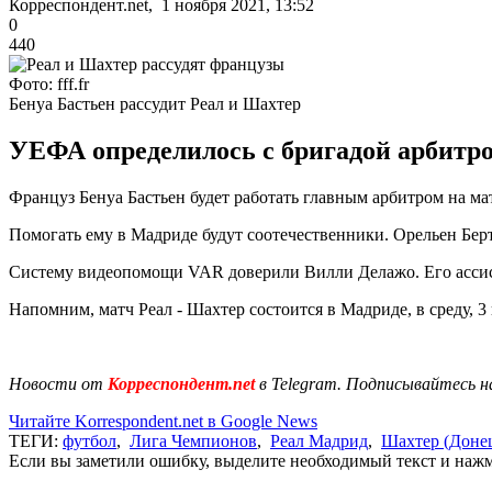
Корреспондент.net, 1 ноября 2021, 13:52
0
440
Фото: fff.fr
Бенуа Бастьен рассудит Реал и Шахтер
УЕФА определилось с бригадой арбитро
Француз Бенуа Бастьен будет работать главным арбитром на м
Помогать ему в Мадриде будут соотечественники. Орельен Берт
Систему видеопомощи VAR доверили Вилли Делажо. Его асси
Напомним, матч Реал - Шахтер состоится в Мадриде, в среду, 3
Новости от
Корреспондент.net
в Telegram. Подписывайтесь н
Читайте Korrespondent.net в Google News
ТЕГИ:
футбол
,
Лига Чемпионов
,
Реал Мадрид
,
Шахтер (Доне
Если вы заметили ошибку, выделите необходимый текст и нажми