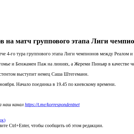
в на матч группового этапа Лиги чемпио
атче 4-го тура группового этапа Лиги чемпионов между Реалом 
омье и Бенжамен Паж на линиях, а Жереми Пиньяр в качестве че
стентом выступит немец Саша Штегеманн.
 ноября. Начало поединка в 19.45 по киевскому времени.
а наш канал
https://t.me/korrespondentnet
цк)
те Ctrl+Enter, чтобы сообщить об этом редакции.