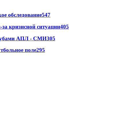
ое обследование
547
-за кризисной ситуации
405
клубами АПЛ - СМИ
305
тбольное поле
295