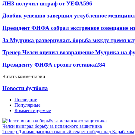
ЛНЗ получил штраф от УЕФА
596
Довбик успешно завершил углубленное медицинск
Президент ФИФА собрал экстренное совещание из
За Мудрика развернулась борьба между тремя 
Тренер Челси оценил возвращение Мудрика на фу
Президенту ФИФА грозит отставка
284
Читать комментарии
Новости футбола
Последние
Популярные
Комментируемые
Челси выиграл борьбу за испанского защитника
Тренер Динамо раскрыл главный секрет победы над Карабахом