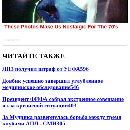
ЧИТАЙТЕ ТАКЖЕ
ЛНЗ получил штраф от УЕФА
596
Довбик успешно завершил углубленное
медицинское обследование
546
Президент ФИФА собрал экстренное совещание
из-за кризисной ситуации
403
За Мудрика развернулась борьба между тремя
клубами АПЛ - СМИ
305