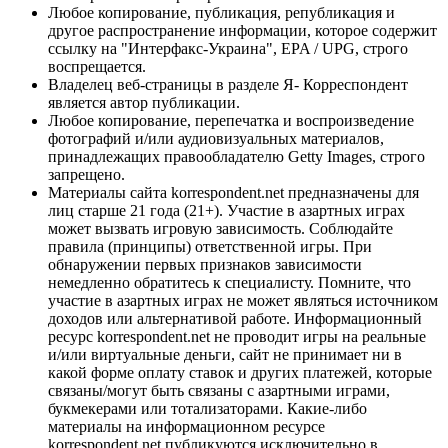
Любое копирование, публикация, републикация и
другое распространение информации, которое содержит
ссылку на "Интерфакс-Украина", EPA / UPG, строго
воспрещается.
Владелец веб-страницы в разделе Я- Корреспондент
является автор публикации.
Любое копирование, перепечатка и воспроизведение
фотографий и/или аудиовизуальных материалов,
принадлежащих правообладателю Getty Images, строго
запрещено.
Материалы сайта korrespondent.net предназначены для
лиц старше 21 года (21+). Участие в азартных играх
может вызвать игровую зависимость. Соблюдайте
правила (принципы) ответственной игры. При
обнаружении первых признаков зависимости
немедленно обратитесь к специалисту. Помните, что
участие в азартных играх не может являться источником
доходов или альтернативой работе. Информационный
ресурс korrespondent.net не проводит игры на реальные
и/или виртуальные деньги, сайт не принимает ни в
какой форме оплату ставок и других платежей, которые
связаны/могут быть связаны с азартными играми,
букмекерами или тотализаторами. Какие-либо
материалы на информационном ресурсе
korrespondent.net публикуются исключительно в