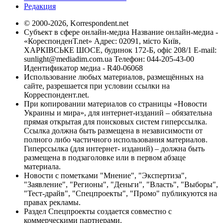
Редакция
© 2000-2026, Korrespondent.net
Субъект в сфере онлайн-медиа Название онлайн-медиа -
«КореспонденТ.net» Адрес: 02091, місто Київ,
ХАРКІВСЬКЕ ШОСЕ, будинок 172-Б, офіс 208/1 E-mail:
sunlight@mediadim.com.ua
Телефон: 044-205-43-00
Идентификатор медиа - R40-06068
Использование любых материалов, размещённых на
сайте, разрешается при условии ссылки на
Корреспондент.net.
При копировании материалов со страницы «Новости
Украины и мира», для интернет-изданий – обязательна
прямая открытая для поисковых систем гиперссылка.
Ссылка должна быть размещена в независимости от
полного либо частичного использования материалов.
Гиперссылка (для интернет- изданий) – должна быть
размещена в подзаголовке или в первом абзаце
материала.
Новости с пометками "Мнение", "Экспертиза",
"Заявление", "Регионы", "Деньги", "Власть", "Выборы",
"Тест-драйв", "Спецпроекты", "Промо" публикуются на
правах рекламы.
Раздел Спецпроекты создается совместно с
коммерческими партнерами.