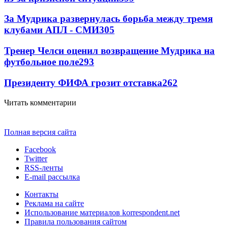
За Мудрика развернулась борьба между тремя
клубами АПЛ - СМИ
305
Тренер Челси оценил возвращение Мудрика на
футбольное поле
293
Президенту ФИФА грозит отставка
262
Читать комментарии
Полная версия сайта
Facebook
Twitter
RSS-ленты
E-mail рассылка
Контакты
Реклама на сайте
Использование материалов korrespondent.net
Правила пользования сайтом