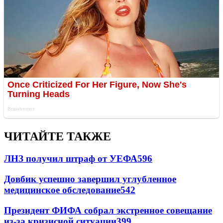
ЧИТАЙТЕ ТАКЖЕ
ЛНЗ получил штраф от УЕФА
596
Довбик успешно завершил углубленное
медицинское обследование
542
Президент ФИФА собрал экстренное совещание
из-за кризисной ситуации
399