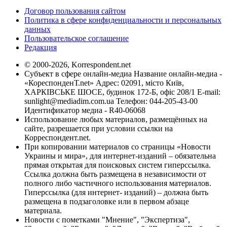
Договор пользования сайтом
Политика в сфере конфиденциальности и персональных
данных
Пользовательское соглашение
Редакция
© 2000-2026, Korrespondent.net
Субъект в сфере онлайн-медиа Название онлайн-медиа -
«КореспонденТ.net» Адрес: 02091, місто Київ,
ХАРКІВСЬКЕ ШОСЕ, будинок 172-Б, офіс 208/1 E-mail:
sunlight@mediadim.com.ua
Телефон: 044-205-43-00
Идентификатор медиа - R40-06068
Использование любых материалов, размещённых на
сайте, разрешается при условии ссылки на
Корреспондент.net.
При копировании материалов со страницы «Новости
Украины и мира», для интернет-изданий – обязательна
прямая открытая для поисковых систем гиперссылка.
Ссылка должна быть размещена в независимости от
полного либо частичного использования материалов.
Гиперссылка (для интернет- изданий) – должна быть
размещена в подзаголовке или в первом абзаце
материала.
Новости с пометками "Мнение", "Экспертиза",