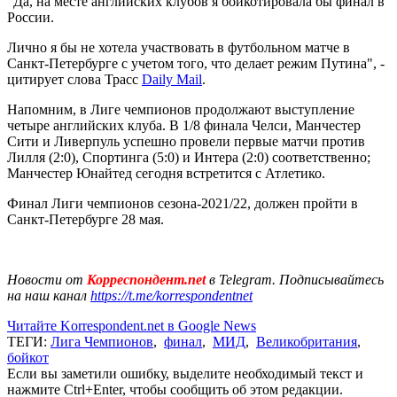
"Да, на месте английских клубов я бойкотировала бы финал в
России.
Лично я бы не хотела участвовать в футбольном матче в
Санкт-Петербурге с учетом того, что делает режим Путина", -
цитирует слова Трасс
Daily Mail
.
Напомним, в Лиге чемпионов продолжают выступление
четыре английских клуба. В 1/8 финала Челси, Манчестер
Сити и Ливерпуль успешно провели первые матчи против
Лилля (2:0), Спортинга (5:0) и Интера (2:0) соответственно;
Манчестер Юнайтед сегодня встретится с Атлетико.
Финал Лиги чемпионов сезона-2021/22, должен пройти в
Санкт-Петербурге 28 мая.
Новости от
Корреспондент.net
в Telegram. Подписывайтесь
на наш канал
https://t.me/korrespondentnet
Читайте Korrespondent.net в Google News
ТЕГИ:
Лига Чемпионов
,
финал
,
МИД
,
Великобритания
,
бойкот
Если вы заметили ошибку, выделите необходимый текст и
нажмите Ctrl+Enter, чтобы сообщить об этом редакции.