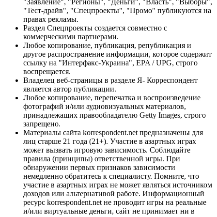
"Заявление", "Регионы", "Деньги", "Власть", "Выборы",
"Тест-драйв", "Спецпроекты", "Промо" публикуются на
правах рекламы.
Раздел Спецпроекты создается совместно с
коммерческими партнерами.
Любое копирование, публикация, републикация и
другое распространение информации, которое содержит
ссылку на "Интерфакс-Украина", EPA / UPG, строго
воспрещается.
Владелец веб-страницы в разделе Я- Корреспондент
является автор публикации.
Любое копирование, перепечатка и воспроизведение
фотографий и/или аудиовизуальных материалов,
принадлежащих правообладателю Getty Images, строго
запрещено.
Материалы сайта korrespondent.net предназначены для
лиц старше 21 года (21+). Участие в азартных играх
может вызвать игровую зависимость. Соблюдайте
правила (принципы) ответственной игры. При
обнаружении первых признаков зависимости
немедленно обратитесь к специалисту. Помните, что
участие в азартных играх не может являться источником
доходов или альтернативой работе. Информационный
ресурс korrespondent.net не проводит игры на реальные
и/или виртуальные деньги, сайт не принимает ни в