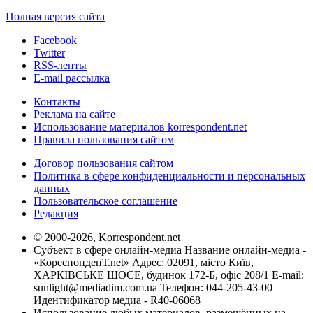
Полная версия сайта
Facebook
Twitter
RSS-ленты
E-mail рассылка
Контакты
Реклама на сайте
Использование материалов korrespondent.net
Правила пользования сайтом
Договор пользования сайтом
Политика в сфере конфиденциальности и персональных
данных
Пользовательское соглашение
Редакция
© 2000-2026, Korrespondent.net
Субъект в сфере онлайн-медиа Название онлайн-медиа -
«КореспонденТ.net» Адрес: 02091, місто Київ,
ХАРКІВСЬКЕ ШОСЕ, будинок 172-Б, офіс 208/1 E-mail:
sunlight@mediadim.com.ua
Телефон: 044-205-43-00
Идентификатор медиа - R40-06068
Использование любых материалов, размещённых на