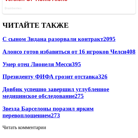
ЧИТАЙТЕ ТАКЖЕ
С сыном Зидана разорвали контракт
2095
Алонсо готов избавиться от 16 игроков Челси
408
Умер отец Лионеля Месси
395
Президенту ФИФА грозит отставка
326
Довбик успешно завершил углубленное
медицинское обследование
275
Звезда Барселоны поразил ярким
перевоплощением
273
Читать комментарии