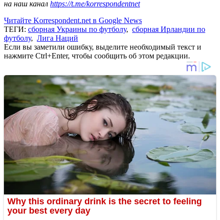
на наш канал
https://t.me/korrespondentnet
Читайте Korrespondent.net в Google News
ТЕГИ:
сборная Украины по футболу
,
сборная Ирландии по
футболу
,
Лига Наций
Если вы заметили ошибку, выделите необходимый текст и
нажмите Ctrl+Enter, чтобы сообщить об этом редакции.