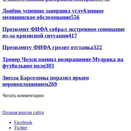
Довбик успешно завершил углубленное
медицинское обследование
556
Президент ФИФА собрал экстренное совещание
из-за кризисной ситуации
417
Президенту ФИФА грозит отставка
322
Тренер Челси оценил возвращение Мудрика на
футбольное поле
303
Звезда Барселоны поразил ярким
перевоплощением
269
Читать комментарии
Полная версия сайта
Facebook
Twitter