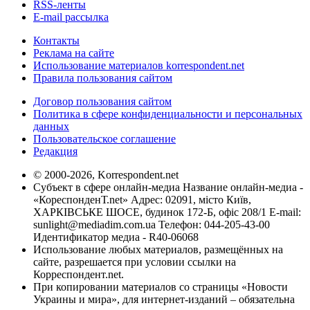
RSS-ленты
E-mail рассылка
Контакты
Реклама на сайте
Использование материалов korrespondent.net
Правила пользования сайтом
Договор пользования сайтом
Политика в сфере конфиденциальности и персональных
данных
Пользовательское соглашение
Редакция
© 2000-2026, Korrespondent.net
Субъект в сфере онлайн-медиа Название онлайн-медиа -
«КореспонденТ.net» Адрес: 02091, місто Київ,
ХАРКІВСЬКЕ ШОСЕ, будинок 172-Б, офіс 208/1 E-mail:
sunlight@mediadim.com.ua
Телефон: 044-205-43-00
Идентификатор медиа - R40-06068
Использование любых материалов, размещённых на
сайте, разрешается при условии ссылки на
Корреспондент.net.
При копировании материалов со страницы «Новости
Украины и мира», для интернет-изданий – обязательна