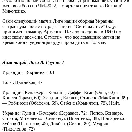
абсолютно новый состав. Из игроков, принимавших участие в
матчах отбора на ЧМ-2022, в старте вышел только Виталий
Миколенко.
Свой следующий матч в Лиге наций сборная Украины
сыграет уже послезавтра, 11 июня. "Сине-желтые" будут
принимать команду Армении. Начало поединка в 16:00 по
киевскому времени. Отметим, что все домашние матчи на
время войны украинцы будут проводить в Польше.
Лига наций. Лига В. Группа 1
Ирландия -
Украина
- 0:1
Голы: Цыганков, 47
Ирландия: Келлехер - Коллинз, Даффи, Еган (Оши, 62) —
Кристи (Браун, 69), Хендрик, Каллен, Стивенс (МакКлин, 69)
— Робинсон (Обафеми, 69), Огбене (Хэмилтон, 78), Найт.
Украина: Лунин - Качараба (Караваев, 72), Попов, Бондарь,
Сирота, Миколенко - Сидорчук (Игнатенко, 88), Шапаренко -
Зубков (Цыганков, 46), Довбык (Сикан, 80), Мудрик
(Пихаленок, 72)