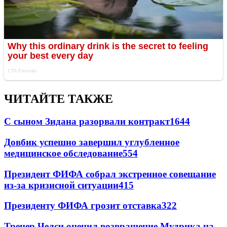
ЧИТАЙТЕ ТАКЖЕ
С сыном Зидана разорвали контракт
1644
Довбик успешно завершил углубленное
медицинское обследование
554
Президент ФИФА собрал экстренное совещание
из-за кризисной ситуации
415
Президенту ФИФА грозит отставка
322
Тренер Челси оценил возвращение Мудрика на