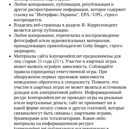
Любое копирование, публикация, републикация и
другое распространение информации, которое содержит
ссылку на "Интерфакс-Украина", EPA / UPG, строго
воспрещается.
Владелец веб-страницы в разделе Я- Корреспондент
является автор публикации.
Любое копирование, перепечатка и воспроизведение
фотографий и/или аудиовизуальных материалов,
принадлежащих правообладателю Getty Images, строго
запрещено.
Материалы сайта korrespondent.net предназначены для
лиц старше 21 года (21+). Участие в азартных играх
может вызвать игровую зависимость. Соблюдайте
правила (принципы) ответственной игры. При
обнаружении первых признаков зависимости
немедленно обратитесь к специалисту. Помните, что
участие в азартных играх не может являться источником
доходов или альтернативой работе. Информационный
ресурс korrespondent.net не проводит игры на реальные
и/или виртуальные деньги, сайт не принимает ни в
какой форме оплату ставок и других платежей, которые
связаны/могут быть связаны с азартными играми,
букмекерами или тотализаторами. Какие-либо
материалы на информационном ресурсе
korrespondent.net публикуются исключительно в