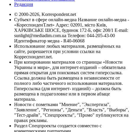
Редакция
© 2000-2026, Korrespondent.net
Субъект в сфере онлайн-медиа Название онлайн-медиа -
«КореспонденТ.net» Адрес: 02091, місто Київ,
ХАРКІВСЬКЕ ШОСЕ, будинок 172-Б, офіс 208/1 E-mail:
sunlight@mediadim.com.ua
Телефон: 044-205-43-00
Идентификатор медиа - R40-06068
Использование любых материалов, размещённых на
сайте, разрешается при условии ссылки на
Корреспондент.net.
При копировании материалов со страницы «Новости
Украины и мира», для интернет-изданий – обязательна
прямая открытая для поисковых систем гиперссылка.
Ссылка должна быть размещена в независимости от
полного либо частичного использования материалов.
Гиперссылка (для интернет- изданий) – должна быть
размещена в подзаголовке или в первом абзаце
материала.
Новости с пометками "Мнение", "Экспертиза",
"Заявление", "Регионы", "Деньги", "Власть", "Выборы",
"Тест-драйв", "Спецпроекты", "Промо" публикуются на
правах рекламы.
Раздел Спецпроекты создается совместно с
коммерческими партнерами.