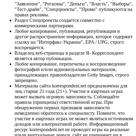
"Заявление", "Регионы", "Деньги", "Власть", "Выборы",
"Тест-драйв", "Спецпроекты", "Промо" публикуются на
правах рекламы.
Раздел Спецпроекты создается совместно с
коммерческими партнерами.
Любое копирование, публикация, републикация и
другое распространение информации, которое содержит
ссылку на "Интерфакс-Украина", EPA / UPG, строго
воспрещается.
Владелец веб-страницы в разделе Я- Корреспондент
является автор публикации.
Любое копирование, перепечатка и воспроизведение
фотографий и/или аудиовизуальных материалов,
принадлежащих правообладателю Getty Images, строго
запрещено.
Материалы сайта korrespondent.net предназначены для
лиц старше 21 года (21+). Участие в азартных играх
может вызвать игровую зависимость. Соблюдайте
правила (принципы) ответственной игры. При
обнаружении первых признаков зависимости
немедленно обратитесь к специалисту. Помните, что
участие в азартных играх не может являться источником
доходов или альтернативой работе. Информационный
ресурс korrespondent.net не проводит игры на реальные
и/или виртуальные деньги, сайт не принимает ни в