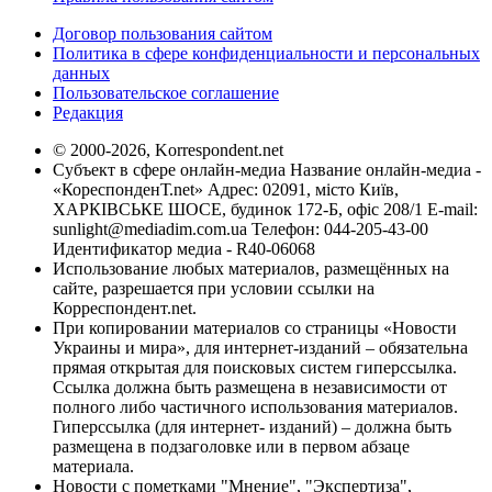
Договор пользования сайтом
Политика в сфере конфиденциальности и персональных
данных
Пользовательское соглашение
Редакция
© 2000-2026, Korrespondent.net
Субъект в сфере онлайн-медиа Название онлайн-медиа -
«КореспонденТ.net» Адрес: 02091, місто Київ,
ХАРКІВСЬКЕ ШОСЕ, будинок 172-Б, офіс 208/1 E-mail:
sunlight@mediadim.com.ua
Телефон: 044-205-43-00
Идентификатор медиа - R40-06068
Использование любых материалов, размещённых на
сайте, разрешается при условии ссылки на
Корреспондент.net.
При копировании материалов со страницы «Новости
Украины и мира», для интернет-изданий – обязательна
прямая открытая для поисковых систем гиперссылка.
Ссылка должна быть размещена в независимости от
полного либо частичного использования материалов.
Гиперссылка (для интернет- изданий) – должна быть
размещена в подзаголовке или в первом абзаце
материала.
Новости с пометками "Мнение", "Экспертиза",