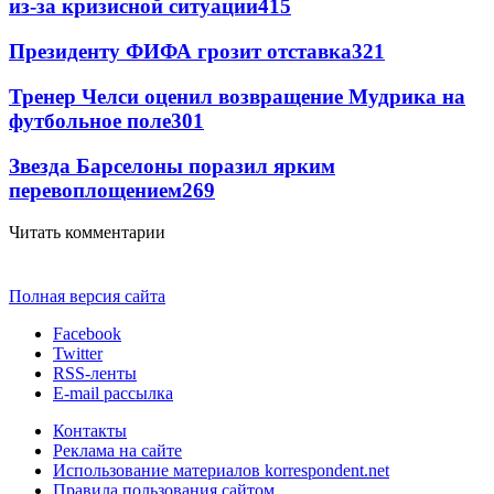
из-за кризисной ситуации
415
Президенту ФИФА грозит отставка
321
Тренер Челси оценил возвращение Мудрика на
футбольное поле
301
Звезда Барселоны поразил ярким
перевоплощением
269
Читать комментарии
Полная версия сайта
Facebook
Twitter
RSS-ленты
E-mail рассылка
Контакты
Реклама на сайте
Использование материалов korrespondent.net
Правила пользования сайтом