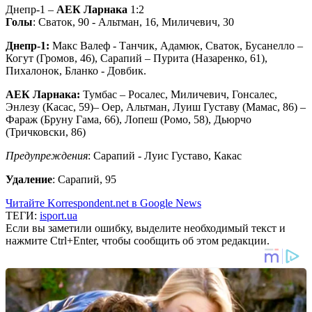
Днепр-1 –
АЕК Ларнака
1:2
Голы
: Сваток, 90 - Альтман, 16, Миличевич, 30
Днепр-1:
Макс Валеф - Танчик, Адамюк, Сваток, Бусанелло –
Когут (Громов, 46), Сарапий – Пурита (Назаренко, 61),
Пихалонок, Бланко - Довбик.
АЕК Ларнака:
Тумбас – Росалес, Миличевич, Гонсалес,
Энлезу (Касас, 59)– Оер, Альтман, Луиш Густаву (Мамас, 86) –
Фараж (Бруну Гама, 66), Лопеш (Ромо, 58), Дьюрчо
(Тричковски, 86)
Предупреждения
: Сарапий - Луис Густаво, Какас
Удаление
: Сарапий, 95
Читайте Korrespondent.net в Google News
ТЕГИ:
isport.ua
Если вы заметили ошибку, выделите необходимый текст и
нажмите Ctrl+Enter, чтобы сообщить об этом редакции.