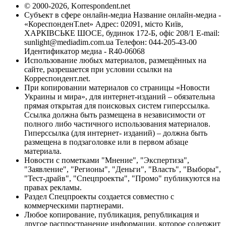
© 2000-2026, Korrespondent.net
Субъект в сфере онлайн-медиа Название онлайн-медиа -
«КореспонденТ.net» Адрес: 02091, місто Київ,
ХАРКІВСЬКЕ ШОСЕ, будинок 172-Б, офіс 208/1 E-mail:
sunlight@mediadim.com.ua
Телефон: 044-205-43-00
Идентификатор медиа - R40-06068
Использование любых материалов, размещённых на
сайте, разрешается при условии ссылки на
Корреспондент.net.
При копировании материалов со страницы «Новости
Украины и мира», для интернет-изданий – обязательна
прямая открытая для поисковых систем гиперссылка.
Ссылка должна быть размещена в независимости от
полного либо частичного использования материалов.
Гиперссылка (для интернет- изданий) – должна быть
размещена в подзаголовке или в первом абзаце
материала.
Новости с пометками "Мнение", "Экспертиза",
"Заявление", "Регионы", "Деньги", "Власть", "Выборы",
"Тест-драйв", "Спецпроекты", "Промо" публикуются на
правах рекламы.
Раздел Спецпроекты создается совместно с
коммерческими партнерами.
Любое копирование, публикация, републикация и
другое распространение информации, которое содержит