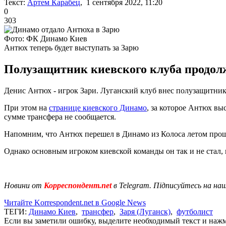
Текст:
Артем Карабец
, 1 сентября 2022, 11:20
0
303
Фото: ФК Динамо Киев
Антюх теперь будет выступать за Зарю
Полузащитник киевского клуба продолж
Денис Антюх - игрок Зари. Луганский клуб внес полузащитник
При этом на
странице киевского Динамо
, за которое Антюх вы
сумме трансфера не сообщается.
Напомним, что Антюх перешел в Динамо из Колоса летом прошл
Однако основным игроком киевской команды он так и не стал,
Новини от
Корреспондент.net
в Telegram. Підписуйтесь на на
Читайте Korrespondent.net в Google News
ТЕГИ:
Динамо Киев
,
трансфер
,
Заря (Луганск)
,
футболист
Если вы заметили ошибку, выделите необходимый текст и нажми