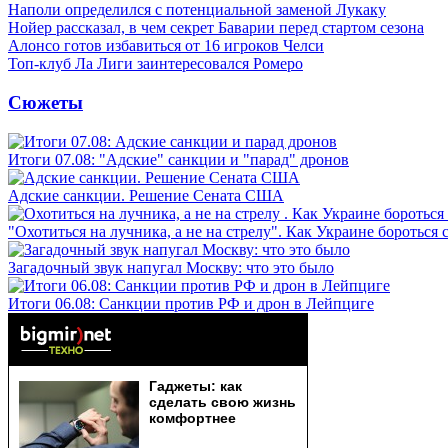
Наполи определился с потенциальной заменой Лукаку
Нойер рассказал, в чем секрет Баварии перед стартом сезона
Алонсо готов избавиться от 16 игроков Челси
Топ-клуб Ла Лиги заинтересовался Ромеро
Сюжеты
Итоги 07.08: "Адские" санкции и "парад" дронов
Адские санкции. Решение Сената США
"Охотиться на лучника, а не на стрелу". Как Украине бороться 
Загадочный звук напугал Москву: что это было
Итоги 06.08: Санкции против РФ и дрон в Лейпциге