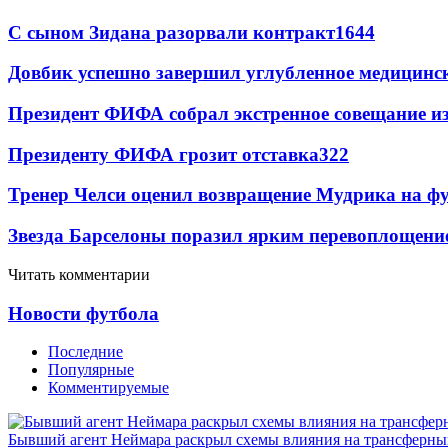
С сыном Зидана разорвали контракт
1644
Довбик успешно завершил углубленное медицинск
Президент ФИФА собрал экстренное совещание из
Президенту ФИФА грозит отставка
322
Тренер Челси оценил возвращение Мудрика на фу
Звезда Барселоны поразил ярким перевоплощени
Читать комментарии
Новости футбола
Последние
Популярные
Комментируемые
Бывший агент Неймара раскрыл схемы влияния на трансферн