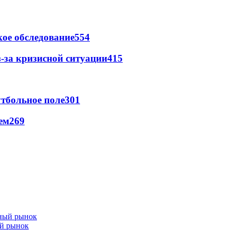
ое обследование
554
-за кризисной ситуации
415
тбольное поле
301
ем
269
ый рынок