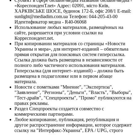
Субъект в сфере онлайн-медиа Название онлайн-медиа -
«КореспонденТ.net» Адрес: 02091, місто Київ,
ХАРКІВСЬКЕ ШОСЕ, будинок 172-Б, офіс 208/1 E-mail:
sunlight@mediadim.com.ua
Телефон: 044-205-43-00
Идентификатор медиа - R40-06068
Использование любых материалов, размещённых на
сайте, разрешается при условии ссылки на
Корреспондент.net.
При копировании материалов со страницы «Новости
Украины и мира», для интернет-изданий – обязательна
прямая открытая для поисковых систем гиперссылка.
Ссылка должна быть размещена в независимости от
полного либо частичного использования материалов.
Гиперссылка (для интернет- изданий) – должна быть
размещена в подзаголовке или в первом абзаце
материала.
Новости с пометками "Мнение", "Экспертиза",
"Заявление", "Регионы", "Деньги", "Власть", "Выборы",
"Тест-драйв", "Спецпроекты", "Промо" публикуются на
правах рекламы.
Раздел Спецпроекты создается совместно с
коммерческими партнерами.
Любое копирование, публикация, републикация и
другое распространение информации, которое содержит
ссылку на "Интерфакс-Украина", EPA / UPG, строго