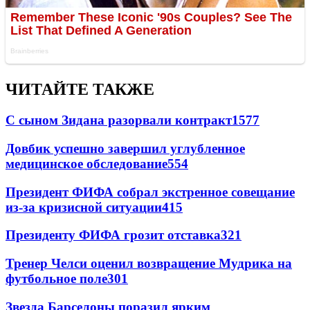
ЧИТАЙТЕ ТАКЖЕ
С сыном Зидана разорвали контракт
1577
Довбик успешно завершил углубленное
медицинское обследование
554
Президент ФИФА собрал экстренное совещание
из-за кризисной ситуации
415
Президенту ФИФА грозит отставка
321
Тренер Челси оценил возвращение Мудрика на
футбольное поле
301
Звезда Барселоны поразил ярким