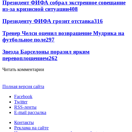
Президент ФИФА собрал экстренное совещание
из-за кризисной ситуации
408
Президенту ФИФА грозит отставка
316
Тренер Челси оценил возвращение Мудрика на
футбольное поле
297
Звезда Барселоны поразил ярким
перевоплощением
262
Читать комментарии
Полная версия сайта
Facebook
Twitter
RSS-ленты
E-mail рассылка
Контакты
Реклама на сайте