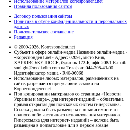
Использование материалов korrespondent.net
Правила пользования сайтом
Договор пользования сайтом
Политика в сфере конфиденциальности и персональных
данных
Пользовательское соглашение
Редакция
© 2000-2026, Korrespondent.net
Субъект в сфере онлайн-медиа Название онлайн-медиа -
«КореспонденТ.net» Адрес: 02091, місто Київ,
ХАРКІВСЬКЕ ШОСЕ, будинок 172-Б, офіс 208/1 E-mail:
sunlight@mediadim.com.ua
Телефон: 044-205-43-00
Идентификатор медиа - R40-06068
Использование любых материалов, размещённых на
сайте, разрешается при условии ссылки на
Корреспондент.net.
При копировании материалов со страницы «Новости
Украины и мира», для интернет-изданий – обязательна
прямая открытая для поисковых систем гиперссылка.
Ссылка должна быть размещена в независимости от
полного либо частичного использования материалов.
Гиперссылка (для интернет- изданий) – должна быть
размещена в подзаголовке или в первом абзаце