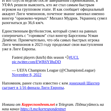
И вот спустя неделю после завершения соревнований, в
УЕФА решили выяснить, кто же стал самым быстрым
игроком на групповом этапе. И как сообщает официальный
аккаунт Лиги чемпионов, почетное звание завоевал именно
вингер "оранжево-черных" Михаил Мудрик. Украинец сумел
разогнаться до 36,6 км/ч.
Единственным футболистом, который сумел на равных
соперничать с "горняком" стал вингер Барселоны Усман
Дембеле. Примечательно, что оба самых быстрых игрока
Лиги чемпионов в 2023 году продолжат свои выступления
уже в Лиге Европы.
Fastest players (km/h) this season 💨
#UCL
pic.twitter.com/EWR6YI8uDD
— UEFA Champions League (@ChampionsLeague)
November 8, 2022
Напомним, ранее стало известно с кем
донецкий Шахтер
сыграет в 1/16 финала Лиги Европы
.
Новини от
Корреспондент.net
в Telegram. Підписуйтесь на
наш канал
https://t.me/korrespondentnet