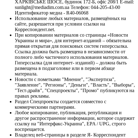
ХАРКІВСЬКЕ ШОСЕ, будинок 172-Б, офіс 208/1 E-mail:
sunlight@mediadim.com.ua
Телефон: 044-205-43-00
Идентификатор медиа - R40-06068
Использование любых материалов, размещённых на
сайте, разрешается при условии ссылки на
Корреспондент.net.
При копировании материалов со страницы «Новости
Украины и мира», для интернет-изданий – обязательна
прямая открытая для поисковых систем гиперссылка.
Ссылка должна быть размещена в независимости от
полного либо частичного использования материалов.
Гиперссылка (для интернет- изданий) – должна быть
размещена в подзаголовке или в первом абзаце
материала.
Новости с пометками "Мнение", "Экспертиза",
"Заявление", "Регионы", "Деньги", "Власть", "Выборы",
"Тест-драйв", "Спецпроекты", "Промо" публикуются на
правах рекламы.
Раздел Спецпроекты создается совместно с
коммерческими партнерами.
Любое копирование, публикация, републикация и
другое распространение информации, которое содержит
ссылку на "Интерфакс-Украина", EPA / UPG, строго
воспрещается.
Владелец веб-страницы в разделе Я- Корреспондент