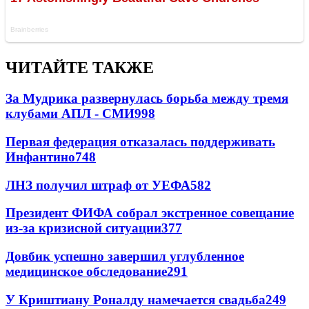
ЧИТАЙТЕ ТАКЖЕ
За Мудрика развернулась борьба между тремя
клубами АПЛ - СМИ
998
Первая федерация отказалась поддерживать
Инфантино
748
ЛНЗ получил штраф от УЕФА
582
Президент ФИФА собрал экстренное совещание
из-за кризисной ситуации
377
Довбик успешно завершил углубленное
медицинское обследование
291
У Криштиану Роналду намечается свадьба
249