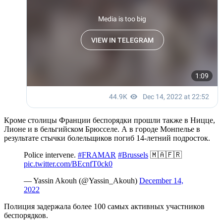
Кроме столицы Франции беспорядки прошли также в Ницце,
Лионе и в бельгийском Брюсселе. А в городе Монпелье в
результате стычки болельщиков погиб 14-летний подросток.
Police intervene.
#FRAMAR
#Brussels
🇲🇦🇫🇷
pic.twitter.com/BEcnfT0ck0
— Yassin Akouh (@Yassin_Akouh)
December 14,
2022
Полиция задержала более 100 самых активных участников
беспорядков.