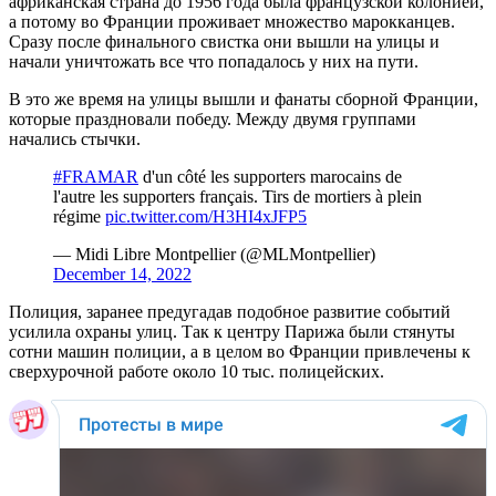
африканская страна до 1956 года была французской колонией,
а потому во Франции проживает множество марокканцев.
Сразу после финального свистка они вышли на улицы и
начали уничтожать все что попадалось у них на пути.
В это же время на улицы вышли и фанаты сборной Франции,
которые праздновали победу. Между двумя группами
начались стычки.
#FRAMAR
d'un côté les supporters marocains de
l'autre les supporters français. Tirs de mortiers à plein
régime
pic.twitter.com/H3HI4xJFP5
— Midi Libre Montpellier (@MLMontpellier)
December 14, 2022
Полиция, заранее предугадав подобное развитие событий
усилила охраны улиц. Так к центру Парижа были стянуты
сотни машин полиции, а в целом во Франции привлечены к
сверхурочной работе около 10 тыс. полицейских.