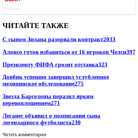
ЧИТАЙТЕ ТАКЖЕ
С сыном Зидана разорвали контракт
2033
Алонсо готов избавиться от 16 игроков Челси
397
Президенту ФИФА грозит отставка
323
Довбик успешно завершил углубленное
медицинское обследование
275
Звезда Барселоны поразил ярким
перевоплощением
271
Леганес объявил о подписании сына
легендарного футболиста
230
Читать комментарии