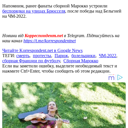
Напомним, ранее фанаты сборной Марокко устроили
беспорядки на улицах Брюсселя
, после победы над Бельгией
на ЧМ-2022.
Новини від
Корреспондент.net
в Telegram. Підписуйтесь на
наш канал
https://t.me/korrespondentnet
Читайте Korrespondent.net в Google News
ТЕГИ:
смерть
,
протесты
,
Париж
,
болельщики
,
ЧМ-2022
,
сборная Франции по футболу
,
Сборная Марокко
Если вы заметили ошибку, выделите необходимый текст и
нажмите Ctrl+Enter, чтобы сообщить об этом редакции.