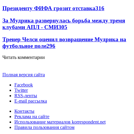
Президенту ФИФА грозит отставка
316
За Мудрика развернулась борьба между тремя
клубами АПЛ - СМИ
305
Тренер Челси оценил возвращение Мудрика на
футбольное поле
296
Читать комментарии
Полная версия сайта
Facebook
Twitter
RSS-ленты
E-mail рассылка
Контакты
Реклама на сайте
Использование материалов korrespondent.net
Правила пользования сайтом