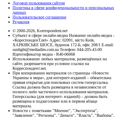
Договор пользования сайтом
Политика в сфере конфиденциальности и персональных
данных
Пользовательское соглашение
Редакция
© 2000-2026, Korrespondent.net
Субъект в сфере онлайн-медиа Название онлайн-медиа -
«КореспонденТ.net» Адрес: 02091, місто Київ,
ХАРКІВСЬКЕ ШОСЕ, будинок 172-Б, офіс 208/1 E-mail:
sunlight@mediadim.com.ua
Телефон: 044-205-43-00
Идентификатор медиа - R40-06068
Использование любых материалов, размещённых на
сайте, разрешается при условии ссылки на
Корреспондент.net.
При копировании материалов со страницы «Новости
Украины и мира», для интернет-изданий – обязательна
прямая открытая для поисковых систем гиперссылка.
Ссылка должна быть размещена в независимости от
полного либо частичного использования материалов.
Гиперссылка (для интернет- изданий) – должна быть
размещена в подзаголовке или в первом абзаце
материала.
Новости с пометками "Мнение", "Экспертиза",
"Заявление", "Регионы", "Деньги", "Власть", "Выборы",