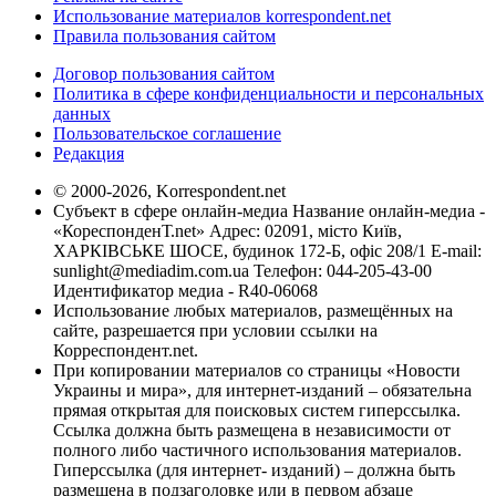
Использование материалов korrespondent.net
Правила пользования сайтом
Договор пользования сайтом
Политика в сфере конфиденциальности и персональных
данных
Пользовательское соглашение
Редакция
© 2000-2026, Korrespondent.net
Субъект в сфере онлайн-медиа Название онлайн-медиа -
«КореспонденТ.net» Адрес: 02091, місто Київ,
ХАРКІВСЬКЕ ШОСЕ, будинок 172-Б, офіс 208/1 E-mail:
sunlight@mediadim.com.ua
Телефон: 044-205-43-00
Идентификатор медиа - R40-06068
Использование любых материалов, размещённых на
сайте, разрешается при условии ссылки на
Корреспондент.net.
При копировании материалов со страницы «Новости
Украины и мира», для интернет-изданий – обязательна
прямая открытая для поисковых систем гиперссылка.
Ссылка должна быть размещена в независимости от
полного либо частичного использования материалов.
Гиперссылка (для интернет- изданий) – должна быть
размещена в подзаголовке или в первом абзаце