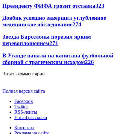
Президенту ФИФА грозит отставка
323
Довбик успешно завершил углубленное
медицинское обследование
274
Звезда Барселоны поразил ярким
перевоплощением
271
В Уганде напали на капитана футбольной
сборной с трагическим исходом
226
Читать комментарии
Полная версия сайта
Facebook
Twitter
RSS-ленты
E-mail рассылка
Контакты
Реклама на сайте