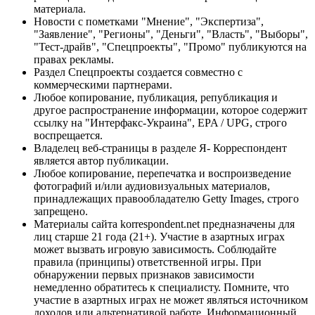
материала.
Новости с пометками "Мнение", "Экспертиза",
"Заявление", "Регионы", "Деньги", "Власть", "Выборы",
"Тест-драйв", "Спецпроекты", "Промо" публикуются на
правах рекламы.
Раздел Спецпроекты создается совместно с
коммерческими партнерами.
Любое копирование, публикация, републикация и
другое распространение информации, которое содержит
ссылку на "Интерфакс-Украина", EPA / UPG, строго
воспрещается.
Владелец веб-страницы в разделе Я- Корреспондент
является автор публикации.
Любое копирование, перепечатка и воспроизведение
фотографий и/или аудиовизуальных материалов,
принадлежащих правообладателю Getty Images, строго
запрещено.
Материалы сайта korrespondent.net предназначены для
лиц старше 21 года (21+). Участие в азартных играх
может вызвать игровую зависимость. Соблюдайте
правила (принципы) ответственной игры. При
обнаружении первых признаков зависимости
немедленно обратитесь к специалисту. Помните, что
участие в азартных играх не может являться источником
доходов или альтернативой работе. Информационный