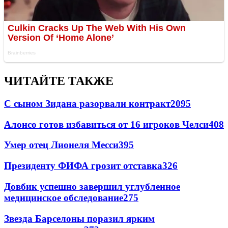
ЧИТАЙТЕ ТАКЖЕ
С сыном Зидана разорвали контракт
2095
Алонсо готов избавиться от 16 игроков Челси
408
Умер отец Лионеля Месси
395
Президенту ФИФА грозит отставка
326
Довбик успешно завершил углубленное
медицинское обследование
275
Звезда Барселоны поразил ярким