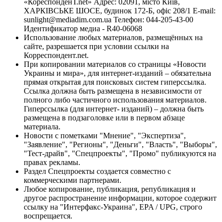
«КореспонденТ.net» Адрес: 02091, місто Київ,
ХАРКІВСЬКЕ ШОСЕ, будинок 172-Б, офіс 208/1 E-mail:
sunlight@mediadim.com.ua
Телефон: 044-205-43-00
Идентификатор медиа - R40-06068
Использование любых материалов, размещённых на
сайте, разрешается при условии ссылки на
Корреспондент.net.
При копировании материалов со страницы «Новости
Украины и мира», для интернет-изданий – обязательна
прямая открытая для поисковых систем гиперссылка.
Ссылка должна быть размещена в независимости от
полного либо частичного использования материалов.
Гиперссылка (для интернет- изданий) – должна быть
размещена в подзаголовке или в первом абзаце
материала.
Новости с пометками "Мнение", "Экспертиза",
"Заявление", "Регионы", "Деньги", "Власть", "Выборы",
"Тест-драйв", "Спецпроекты", "Промо" публикуются на
правах рекламы.
Раздел Спецпроекты создается совместно с
коммерческими партнерами.
Любое копирование, публикация, републикация и
другое распространение информации, которое содержит
ссылку на "Интерфакс-Украина", EPA / UPG, строго
воспрещается.