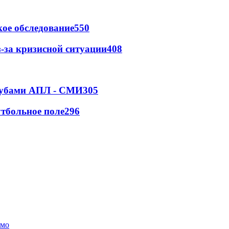
ое обследование
550
-за кризисной ситуации
408
клубами АПЛ - СМИ
305
тбольное поле
296
амо