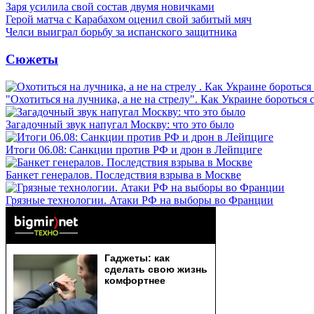
Заря усилила свой состав двумя новичками
Герой матча с Карабахом оценил свой забитый мяч
Челси выиграл борьбу за испанского защитника
Сюжеты
"Охотиться на лучника, а не на стрелу". Как Украине бороться 
Загадочный звук напугал Москву: что это было
Итоги 06.08: Санкции против РФ и дрон в Лейпциге
Банкет генералов. Последствия взрыва в Москве
Грязные технологии. Атаки РФ на выборы во Франции