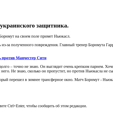
 украинского защитника.
и Борнмут на своем поле примет Ньюкасл.
ь из-за полученного повреждения. Главный тренер Борнмута Гар
ь против Манчестер Сити
долго – точно не знаю. Он выглядит очень крепким парнем. Хоч
него. Не знаю, сколько он пропустит, но против Ньюкасла не сыг
рый перешел в зимнее трансферное окно. Матч Борнмут - Ньюкас
те Ctrl+Enter, чтобы сообщить об этом редакции.