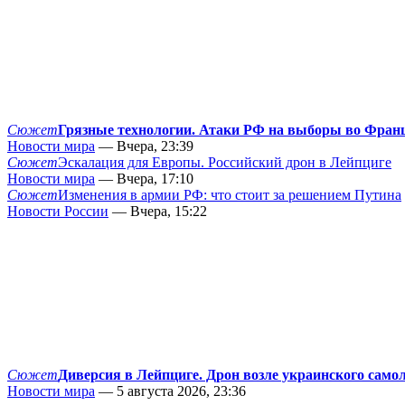
Сюжет
Грязные технологии. Атаки РФ на выборы во Фран
Новости мира
— Вчера, 23:39
Сюжет
Эскалация для Европы. Российский дрон в Лейпциге
Новости мира
— Вчера, 17:10
Сюжет
Изменения в армии РФ: что стоит за решением Путина
Новости России
— Вчера, 15:22
Сюжет
Диверсия в Лейпциге. Дрон возле украинского само
Новости мира
— 5 августа 2026, 23:36