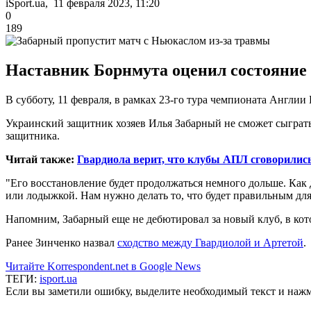
iSport.ua, 11 февраля 2023, 11:20
0
189
Наставник Борнмута оценил состояние
В субботу, 11 февраля, в рамках 23-го тура чемпионата Англи
Украинский защитник хозяев Илья Забарный не сможет сыграт
защитника.
Читай также:
Гвардиола верит, что клубы АПЛ сговорилис
"Его восстановление будет продолжаться немного дольше. Как 
или лодыжкой. Нам нужно делать то, что будет правильным для 
Напомним, Забарный еще не дебютировал за новый клуб, в кото
Ранее Зинченко назвал
сходство между Гвардиолой и Артетой
.
Читайте Korrespondent.net в Google News
ТЕГИ:
isport.ua
Если вы заметили ошибку, выделите необходимый текст и нажми