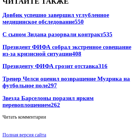
ЧИТАЙТЕ ТАКЖЕ
Довбик успешно завершил углубленное
медицинское обследование
550
С сыном Зидана разорвали контракт
535
Президент ФИФА собрал экстренное совещание
из-за кризисной ситуации
408
Президенту ФИФА грозит отставка
316
Тренер Челси оценил возвращение Мудрика на
футбольное поле
297
Звезда Барселоны поразил ярким
перевоплощением
262
Читать комментарии
Полная версия сайта