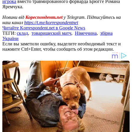
игрока
вместо травмированного форварда Брюгге Романа
Яремчука.
Новини від
Кореспондент.net
у Telegram. Підписуйтесь на
наш канал
https://t.me/korrespondentnet
Читайте Korrespondent.net в Google News
ТЕГИ:
склад
,
товарищеский матч
,
Німеччина
,
збірна
України
Если вы заметили ошибку, выделите необходимый текст и
нажмите Ctrl+Enter, чтобы сообщить об этом редакции.