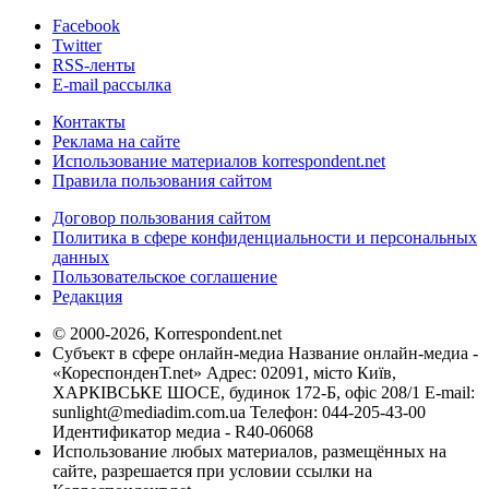
Facebook
Twitter
RSS-ленты
E-mail рассылка
Контакты
Реклама на сайте
Использование материалов korrespondent.net
Правила пользования сайтом
Договор пользования сайтом
Политика в сфере конфиденциальности и персональных
данных
Пользовательское соглашение
Редакция
© 2000-2026, Korrespondent.net
Субъект в сфере онлайн-медиа Название онлайн-медиа -
«КореспонденТ.net» Адрес: 02091, місто Київ,
ХАРКІВСЬКЕ ШОСЕ, будинок 172-Б, офіс 208/1 E-mail:
sunlight@mediadim.com.ua
Телефон: 044-205-43-00
Идентификатор медиа - R40-06068
Использование любых материалов, размещённых на
сайте, разрешается при условии ссылки на