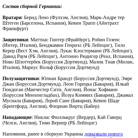
Состав сборной Германии:
Вратари
: Бернд Лено (Фулхэм, Англия), Марк-Андре тер
Штеген (Барселона, Испания), Кевин Трапп (Айнтрахт
Франкфурт)
Защитники
: Маттиас Гинтер (Фрайбург), Робин Гозенс
(Интер, Италия), Бенджамин Генрихс (РБ Лейпциг), Тило
Керер (Вест Хэм, Англия), Лукас Клостерманн (РБ Лейпциг),
Давид Раум (РБ Лейпциг), Антонио Рюдигер (Реал, Испания),
Нико Шлоттербек (Боруссия Дортмунд), Малик Тиав (Милан,
Италия), Мариус Вольф (Боруссия Дортмунд)
Полузащитники
: Юлиан Брандт (Боруссия Дортмунд), Эмре
Джан (Боруссия Дортмунд), Леон Горецка (Бавария), Илкай
Гюндоган (Манчестер Сити, Англия), Йонас Хофманн
(Боруссия Менхенгладбах), Йозуа Киммих (Бавария), Джамал
Мусиала (Бавария), Лерой Сане (Бавария), Кевин Шаде
(Брентфорд, Англия), Флориан Виртц (Байер)
Нападающие
: Никлас Фюллькруг (Вердер), Кай Гаверц
(Челси, Англия), Тимо Вернер (РБ Лейпциг)
Напомним, ранее в сборную Украины
довызвали нового