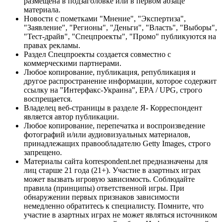
размещена в подзаголовке или в первом абзаце
материала.
Новости с пометками "Мнение", "Экспертиза",
"Заявление", "Регионы", "Деньги", "Власть", "Выборы",
"Тест-драйв", "Спецпроекты", "Промо" публикуются на
правах рекламы.
Раздел Спецпроекты создается совместно с
коммерческими партнерами.
Любое копирование, публикация, републикация и
другое распространение информации, которое содержит
ссылку на "Интерфакс-Украина", EPA / UPG, строго
воспрещается.
Владелец веб-страницы в разделе Я- Корреспондент
является автор публикации.
Любое копирование, перепечатка и воспроизведение
фотографий и/или аудиовизуальных материалов,
принадлежащих правообладателю Getty Images, строго
запрещено.
Материалы сайта korrespondent.net предназначены для
лиц старше 21 года (21+). Участие в азартных играх
может вызвать игровую зависимость. Соблюдайте
правила (принципы) ответственной игры. При
обнаружении первых признаков зависимости
немедленно обратитесь к специалисту. Помните, что
участие в азартных играх не может являться источником