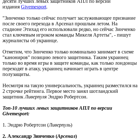
десяти лучших левых защитников АПЛ по версии
издания
Givemesport
.
"Зинченко только сейчас получает заслуживающее признание
после своего перехода в Арсенал прошлым летом. На
стадионе Этихад его использовали редко, но сейчас Зинченко
стал ключевым игроком команды Микеля Артеты", - пишут
журналисты об украинце.
Отметим, что Зинченко только номинально занимает в схеме
"канониров" позицию левого защитника. Таким украинец
только во время игры в защите команды, как только лондонцы
переходят в атаку, украинец начинает играть в центре
полузащиты.
Несмотря на такую универсальность, украинец разместился на
2 строчке рейтинга. Первое место занял шотландский
защитник
Ливерпуля
Эндрю Робертсон.
Топ-10 лучших левых защитников АПЛ по версии
Givemesport:
1. Эндрю Робертсон (
Ливерпуль
)
2. Александр Зинченко (
Арсенал
)