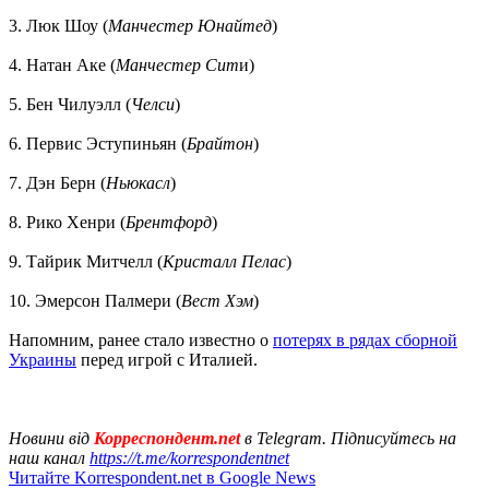
3. Люк Шоу (
Манчестер Юнайтед
)
4. Натан Аке (
Манчестер Сит
и)
5. Бен Чилуэлл (
Челси
)
6. Первис Эступиньян (
Брайтон
)
7. Дэн Берн (
Ньюкасл
)
8. Рико Хенри (
Брентфорд
)
9. Тайрик Митчелл (
Кристалл Пелас
)
10. Эмерсон Палмери (
Вест Хэм
)
Напомним, ранее стало известно о
потерях в рядах сборной
Украины
перед игрой с Италией.
Новини від
Корреспондент.net
в Telegram. Підписуйтесь на
наш канал
https://t.me/korrespondentnet
Читайте Korrespondent.net в Google News