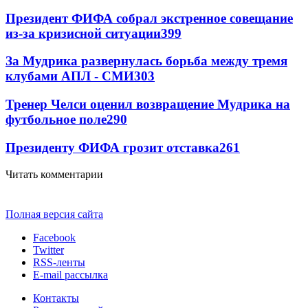
Президент ФИФА собрал экстренное совещание
из-за кризисной ситуации
399
За Мудрика развернулась борьба между тремя
клубами АПЛ - СМИ
303
Тренер Челси оценил возвращение Мудрика на
футбольное поле
290
Президенту ФИФА грозит отставка
261
Читать комментарии
Полная версия сайта
Facebook
Twitter
RSS-ленты
E-mail рассылка
Контакты