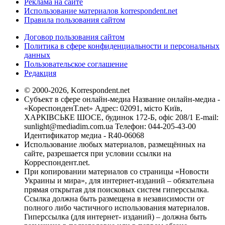
Реклама на сайте
Использование материалов korrespondent.net
Правила пользования сайтом
Договор пользования сайтом
Политика в сфере конфиденциальности и персональных
данных
Пользовательское соглашение
Редакция
© 2000-2026, Korrespondent.net
Субъект в сфере онлайн-медиа Название онлайн-медиа -
«КореспонденТ.net» Адрес: 02091, місто Київ,
ХАРКІВСЬКЕ ШОСЕ, будинок 172-Б, офіс 208/1 E-mail:
sunlight@mediadim.com.ua
Телефон: 044-205-43-00
Идентификатор медиа - R40-06068
Использование любых материалов, размещённых на
сайте, разрешается при условии ссылки на
Корреспондент.net.
При копировании материалов со страницы «Новости
Украины и мира», для интернет-изданий – обязательна
прямая открытая для поисковых систем гиперссылка.
Ссылка должна быть размещена в независимости от
полного либо частичного использования материалов.
Гиперссылка (для интернет- изданий) – должна быть