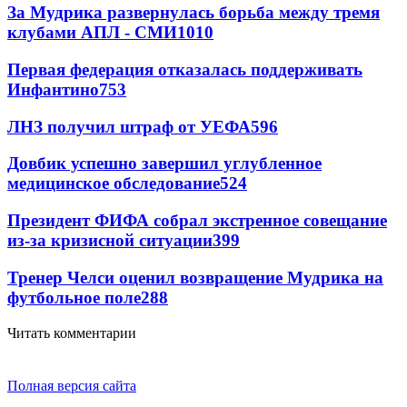
За Мудрика развернулась борьба между тремя
клубами АПЛ - СМИ
1010
Первая федерация отказалась поддерживать
Инфантино
753
ЛНЗ получил штраф от УЕФА
596
Довбик успешно завершил углубленное
медицинское обследование
524
Президент ФИФА собрал экстренное совещание
из-за кризисной ситуации
399
Тренер Челси оценил возвращение Мудрика на
футбольное поле
288
Читать комментарии
Полная версия сайта