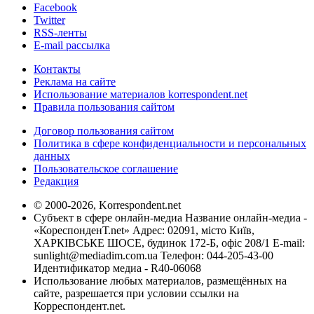
Facebook
Twitter
RSS-ленты
E-mail рассылка
Контакты
Реклама на сайте
Использование материалов korrespondent.net
Правила пользования сайтом
Договор пользования сайтом
Политика в сфере конфиденциальности и персональных
данных
Пользовательское соглашение
Редакция
© 2000-2026, Korrespondent.net
Субъект в сфере онлайн-медиа Название онлайн-медиа -
«КореспонденТ.net» Адрес: 02091, місто Київ,
ХАРКІВСЬКЕ ШОСЕ, будинок 172-Б, офіс 208/1 E-mail:
sunlight@mediadim.com.ua
Телефон: 044-205-43-00
Идентификатор медиа - R40-06068
Использование любых материалов, размещённых на
сайте, разрешается при условии ссылки на
Корреспондент.net.