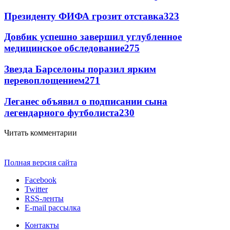
Президенту ФИФА грозит отставка
323
Довбик успешно завершил углубленное
медицинское обследование
275
Звезда Барселоны поразил ярким
перевоплощением
271
Леганес объявил о подписании сына
легендарного футболиста
230
Читать комментарии
Полная версия сайта
Facebook
Twitter
RSS-ленты
E-mail рассылка
Контакты