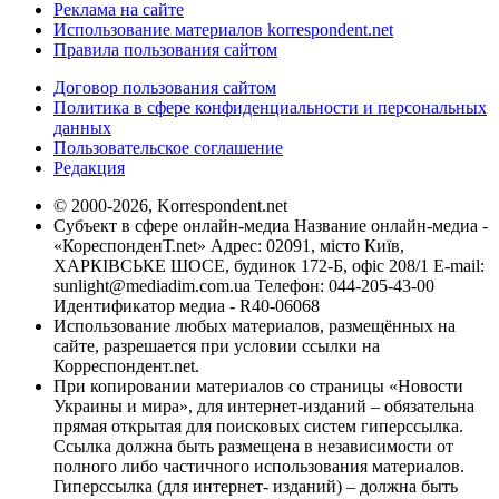
Реклама на сайте
Использование материалов korrespondent.net
Правила пользования сайтом
Договор пользования сайтом
Политика в сфере конфиденциальности и персональных
данных
Пользовательское соглашение
Редакция
© 2000-2026, Korrespondent.net
Субъект в сфере онлайн-медиа Название онлайн-медиа -
«КореспонденТ.net» Адрес: 02091, місто Київ,
ХАРКІВСЬКЕ ШОСЕ, будинок 172-Б, офіс 208/1 E-mail:
sunlight@mediadim.com.ua
Телефон: 044-205-43-00
Идентификатор медиа - R40-06068
Использование любых материалов, размещённых на
сайте, разрешается при условии ссылки на
Корреспондент.net.
При копировании материалов со страницы «Новости
Украины и мира», для интернет-изданий – обязательна
прямая открытая для поисковых систем гиперссылка.
Ссылка должна быть размещена в независимости от
полного либо частичного использования материалов.
Гиперссылка (для интернет- изданий) – должна быть