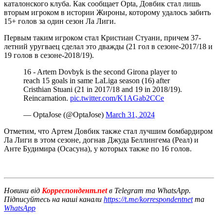
каталонского клуба. Как сообщает Opta, Довбик стал лишь
вторым игроком в истории Жироны, которому удалось забить
15+ голов за один сезон Ла Лиги.
Первым таким игроком стал Кристиан Стуани, причем 37-
летний уругваец сделал это дважды (21 гол в сезоне-2017/18 и
19 голов в сезоне-2018/19).
16 - Artem Dovbyk is the second Girona player to
reach 15 goals in same LaLiga season (16) after
Cristhian Stuani (21 in 2017/18 and 19 in 2018/19).
Reincarnation.
pic.twitter.com/K1AGab2CCe
— OptaJose (@OptaJose)
March 31, 2024
Отметим, что Артем Довбик также стал лучшим бомбардиром
Ла Лиги в этом сезоне, догнав Джуда Беллингема (Реал) и
Анте Будимира (Осасуна), у которых также по 16 голов.
Новини від
Корреспондент.net
в Telegram та WhatsApp.
Підписуйтесь на наші канали
https://t.me/korrespondentnet
та
WhatsApp