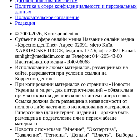
Договор пользования сайтом
Политика в сфере конфиденциальности и персональных
данных
Пользовательское соглашение
Редакция
© 2000-2026, Korrespondent.net
Субъект в сфере онлайн-медиа Название онлайн-медиа -
«КореспонденТ.net» Адрес: 02091, місто Київ,
ХАРКІВСЬКЕ ШОСЕ, будинок 172-Б, офіс 208/1 E-mail:
sunlight@mediadim.com.ua
Телефон: 044-205-43-00
Идентификатор медиа - R40-06068
Использование любых материалов, размещённых на
сайте, разрешается при условии ссылки на
Корреспондент.net.
При копировании материалов со страницы «Новости
Украины и мира», для интернет-изданий – обязательна
прямая открытая для поисковых систем гиперссылка.
Ссылка должна быть размещена в независимости от
полного либо частичного использования материалов.
Гиперссылка (для интернет- изданий) – должна быть
размещена в подзаголовке или в первом абзаце
материала.
Новости с пометками "Мнение", "Экспертиза",
"Заявление", "Регионы", "Деньги", "Власть", "Выборы",