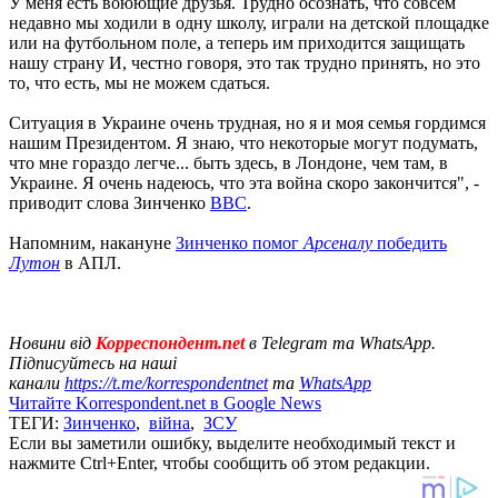
У меня есть воюющие друзья. Трудно осознать, что совсем
недавно мы ходили в одну школу, играли на детской площадке
или на футбольном поле, а теперь им приходится защищать
нашу страну И, честно говоря, это так трудно принять, но это
то, что есть, мы не можем сдаться.
Ситуация в Украине очень трудная, но я и моя семья гордимся
нашим Президентом. Я знаю, что некоторые могут подумать,
что мне гораздо легче... быть здесь, в Лондоне, чем там, в
Украине. Я очень надеюсь, что эта война скоро закончится", -
приводит слова Зинченко
ВВС
.
Напомним, накануне
Зинченко помог
Арсеналу
победить
Лутон
в АПЛ.
Новини від
Корреспондент.net
в Telegram та WhatsApp.
Підписуйтесь на наші
канали
https://t.me/korrespondentnet
та
WhatsApp
Читайте Korrespondent.net в Google News
ТЕГИ:
Зинченко
,
війна
,
ЗСУ
Если вы заметили ошибку, выделите необходимый текст и
нажмите Ctrl+Enter, чтобы сообщить об этом редакции.