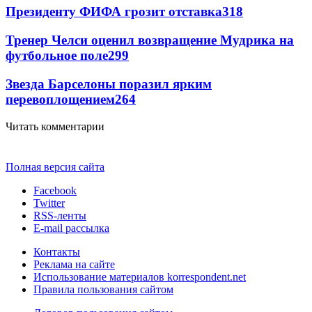
Президенту ФИФА грозит отставка
318
Тренер Челси оценил возвращение Мудрика на
футбольное поле
299
Звезда Барселоны поразил ярким
перевоплощением
264
Читать комментарии
Полная версия сайта
Facebook
Twitter
RSS-ленты
E-mail рассылка
Контакты
Реклама на сайте
Использование материалов korrespondent.net
Правила пользования сайтом