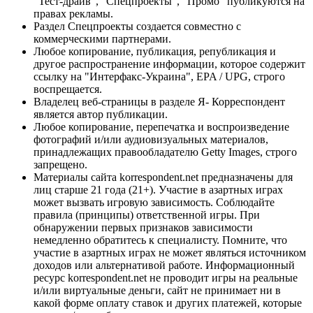
"Тест-драйв", "Спецпроекты", "Промо" публикуются на
правах рекламы.
Раздел Спецпроекты создается совместно с
коммерческими партнерами.
Любое копирование, публикация, републикация и
другое распространение информации, которое содержит
ссылку на "Интерфакс-Украина", EPA / UPG, строго
воспрещается.
Владелец веб-страницы в разделе Я- Корреспондент
является автор публикации.
Любое копирование, перепечатка и воспроизведение
фотографий и/или аудиовизуальных материалов,
принадлежащих правообладателю Getty Images, строго
запрещено.
Материалы сайта korrespondent.net предназначены для
лиц старше 21 года (21+). Участие в азартных играх
может вызвать игровую зависимость. Соблюдайте
правила (принципы) ответственной игры. При
обнаружении первых признаков зависимости
немедленно обратитесь к специалисту. Помните, что
участие в азартных играх не может являться источником
доходов или альтернативой работе. Информационный
ресурс korrespondent.net не проводит игры на реальные
и/или виртуальные деньги, сайт не принимает ни в
какой форме оплату ставок и других платежей, которые