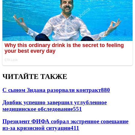
ЧИТАЙТЕ ТАКЖЕ
С сыном Зидана разорвали контракт
880
Довбик успешно завершил углубленное
медицинское обследование
551
Президент ФИФА собрал экстренное совещание
из-за кризисной ситуации
411