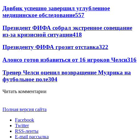
Довбик успешно завершил углубленное
медицинское обследование
557
Президент ФИФА собрал экстренное совещание
из-за кризисной ситуации
418
Президенту ФИФА грозит отставка
322
Алонсо готов избавиться от 16 игроков Челси
316
Тренер Челси оценил возвращение Мудрика на
футбольное поле
304
Читать комментарии
Полная версия сайта
Facebook
Twitter
RSS-ленты
E-mail рассылка