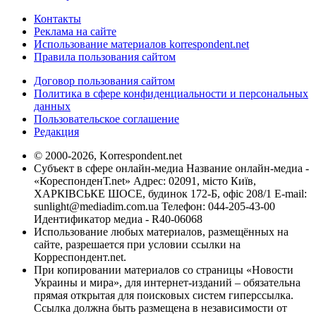
Контакты
Реклама на сайте
Использование материалов korrespondent.net
Правила пользования сайтом
Договор пользования сайтом
Политика в сфере конфиденциальности и персональных
данных
Пользовательское соглашение
Редакция
© 2000-2026, Korrespondent.net
Субъект в сфере онлайн-медиа Название онлайн-медиа -
«КореспонденТ.net» Адрес: 02091, місто Київ,
ХАРКІВСЬКЕ ШОСЕ, будинок 172-Б, офіс 208/1 E-mail:
sunlight@mediadim.com.ua
Телефон: 044-205-43-00
Идентификатор медиа - R40-06068
Использование любых материалов, размещённых на
сайте, разрешается при условии ссылки на
Корреспондент.net.
При копировании материалов со страницы «Новости
Украины и мира», для интернет-изданий – обязательна
прямая открытая для поисковых систем гиперссылка.
Ссылка должна быть размещена в независимости от