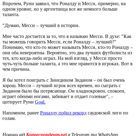
Впрочем, Руни заявил, что Роналду и Месси, примерно, на
одном уровне, но у аргентинца все же немного больше
таланта.
"Думаю, Месси – лучший в истории.
Мне часто достается за то, что я называю Месси. В духе: "Как
ты можешь говорить Месси, если Роналду – лучший?"
Понимаю, что кто-то может называть Месси, кто-то Роналду –
они оба невероятны. Вероятно, это два лучших футболиста из
тех, кто когда-либо играл. На мой взгляд, у Месси просто
чуть-чуть больше таланта, а это мне нравится в игроках. Вот в
чем причина.
Я бы хотел поиграть с Зинедином Зиданом – он был очень
хорош. Месси – лучший игрок всех времен, но сыграть с
Зиданом было бы потрясающе. Он хладнокровен, спокоен,
играет обеими ногами, забивает и отдает голевые", –
цитирует Руни
Goal.
Напомним, ранее
Роналду побил рекорд
саудовской лиги по
голам.
Новини від
Корреспондент.net
в Telegram та WhatsApp.