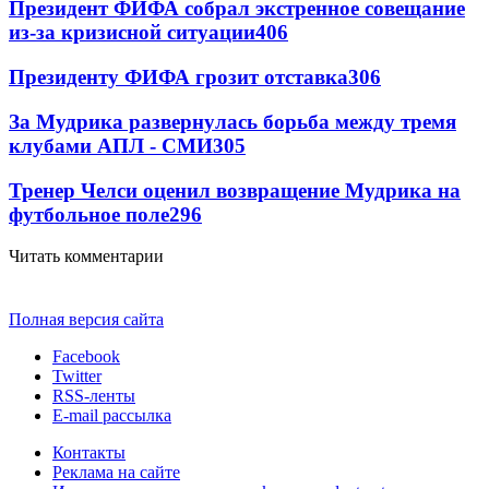
Президент ФИФА собрал экстренное совещание
из-за кризисной ситуации
406
Президенту ФИФА грозит отставка
306
За Мудрика развернулась борьба между тремя
клубами АПЛ - СМИ
305
Тренер Челси оценил возвращение Мудрика на
футбольное поле
296
Читать комментарии
Полная версия сайта
Facebook
Twitter
RSS-ленты
E-mail рассылка
Контакты
Реклама на сайте