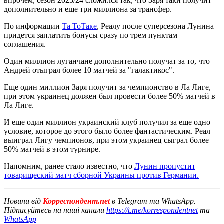
впрочем, сезон 2023/24 сложился так, что Заря таки получит
дополнительно и еще три миллиона за трансфер.
По информации
Та ТоТаке
, Реалу после суперсезона Лунина
придется заплатить бонусы сразу по трем пунктам
соглашения.
Один миллион луганчане дополнительно получат за то, что
Андрей отыграл более 10 матчей за "галактикос".
Еще один миллион Заря получит за чемпионство в Ла Лиге,
при этом украинец должен был провести более 50% матчей в
Ла Лиге.
И еще один миллион украинский клуб получил за еще одно
условие, которое до этого было более фантастическим. Реал
выиграл Лигу чемпионов, при этом украинец сыграл более
50% матчей в этом турнире.
Напомним, ранее стало известно, что
Лунин пропустит
товарищеский матч сборной Украины против Германии.
Новини від
Корреспондент.net
в Telegram та WhatsApp.
Підписуйтесь на наші канали
https://t.me/korrespondentnet
та
WhatsApp