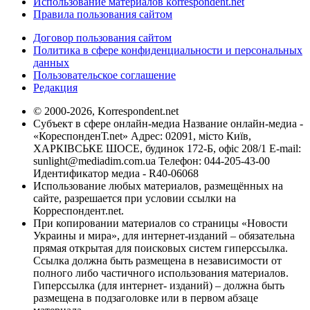
Использование материалов korrespondent.net
Правила пользования сайтом
Договор пользования сайтом
Политика в сфере конфиденциальности и персональных
данных
Пользовательское соглашение
Редакция
© 2000-2026, Korrespondent.net
Субъект в сфере онлайн-медиа Название онлайн-медиа -
«КореспонденТ.net» Адрес: 02091, місто Київ,
ХАРКІВСЬКЕ ШОСЕ, будинок 172-Б, офіс 208/1 E-mail:
sunlight@mediadim.com.ua
Телефон: 044-205-43-00
Идентификатор медиа - R40-06068
Использование любых материалов, размещённых на
сайте, разрешается при условии ссылки на
Корреспондент.net.
При копировании материалов со страницы «Новости
Украины и мира», для интернет-изданий – обязательна
прямая открытая для поисковых систем гиперссылка.
Ссылка должна быть размещена в независимости от
полного либо частичного использования материалов.
Гиперссылка (для интернет- изданий) – должна быть
размещена в подзаголовке или в первом абзаце