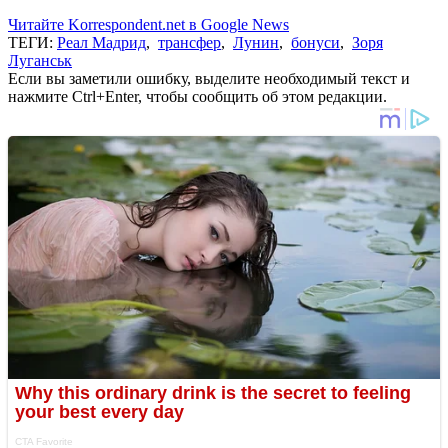
Читайте Korrespondent.net в Google News
ТЕГИ:
Реал Мадрид
,
трансфер
,
Лунин
,
бонуси
,
Зоря
Луганськ
Если вы заметили ошибку, выделите необходимый текст и
нажмите Ctrl+Enter, чтобы сообщить об этом редакции.