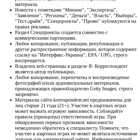
материала.
Новости с пометками "Мнение", "Экспертиза",
"Заявление", "Регионы", "Деньги", "Власть", "Выборы",
"Тест-драйв", "Спецпроекты", "Промо" публикуются на
правах рекламы.
Раздел Спецпроекты создается совместно с
коммерческими партнерами.
Любое копирование, публикация, републикация и
другое распространение информации, которое содержит
ссылку на "Интерфакс-Украина", EPA / UPG, строго
воспрещается.
Владелец веб-страницы в разделе Я- Корреспондент
является автор публикации.
Любое копирование, перепечатка и воспроизведение
фотографий и/или аудиовизуальных материалов,
принадлежащих правообладателю Getty Images, строго
запрещено.
Материалы сайта korrespondent.net предназначены для
лиц старше 21 года (21+). Участие в азартных играх
может вызвать игровую зависимость. Соблюдайте
правила (принципы) ответственной игры. При
обнаружении первых признаков зависимости
немедленно обратитесь к специалисту. Помните, что
участие в азартных играх не может являться источником
доходов или альтернативой работе. Информационный