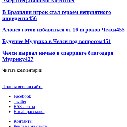
Умер отец Лионеля Месси
709
В Бразилии игрок стал героем неприятного
инцидента
456
Алонсо готов избавиться от 16 игроков Челси
455
Будущее Мудрика в Челси под вопросом
451
Челси вырвал ничью в спарринге благодаря
Мудрику
427
Читать комментарии
Полная версия сайта
Facebook
Twitter
RSS-ленты
E-mail рассылка
Контакты
Реклама на сайте