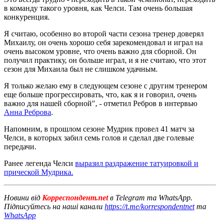
в команду такого уровня, как Челси. Там очень большая
конкуренция.
Я считаю, особенно во второй части сезона тренер доверял
Михаилу, он очень хорошо себя зарекомендовал и играл на
очень высоком уровне, что очень важно для сборной. Он
получил практику, он больше играл, и я не считаю, что этот
сезон для Михаила был не слишком удачным.
Я только желаю ему в следующем сезоне с другим тренером
еще больше прогрессировать, что, как я и говорил, очень
важно для нашей сборной", - отметил Ребров в интервью
Анна Реброва
.
Напомним, в прошлом сезоне Мудрик провел 41 матч за
Челси, в которых забил семь голов и сделал две голевые
передачи.
Ранее легенда Челси
выразил раздражение татуировкой и
прической Мудрика.
Новини від
Корреспондент.net
в Telegram та WhatsApp.
Підписуйтесь на наші канали
https://t.me/korrespondentnet
та
WhatsApp