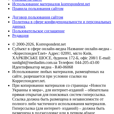
Использование материалов korrespondent.net
Правила пользования сайтом
Договор пользования сайтом
Политика в сфере конфиденциальности и персональных
данных
Пользовательское соглашение
Редакция
© 2000-2026, Korrespondent.net
Субъект в сфере онлайн-медиа Название онлайн-медиа -
«КореспонденТ.net» Адрес: 02091, місто Київ,
ХАРКІВСЬКЕ ШОСЕ, будинок 172-Б, офіс 208/1 E-mail:
sunlight@mediadim.com.ua
Телефон: 044-205-43-00
Идентификатор медиа - R40-06068
Использование любых материалов, размещённых на
сайте, разрешается при условии ссылки на
Корреспондент.net.
При копировании материалов со страницы «Новости
Украины и мира», для интернет-изданий – обязательна
прямая открытая для поисковых систем гиперссылка.
Ссылка должна быть размещена в независимости от
полного либо частичного использования материалов.
Гиперссылка (для интернет- изданий) – должна быть
размещена в подзаголовке или в первом абзаце